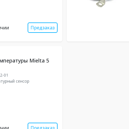
ичии
Предзаказ
мпературы Mielta 5
2-01
турный сенсор
ичии
Предзаказ