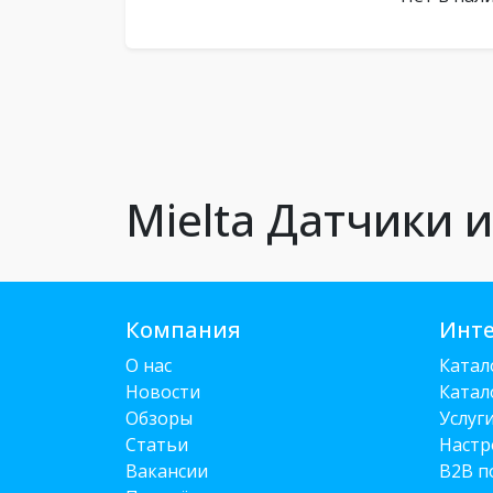
Mielta Датчики 
Компания
Инте
О нас
Катал
Новости
Катал
Обзоры
Услуг
Статьи
Настр
Вакансии
B2B п