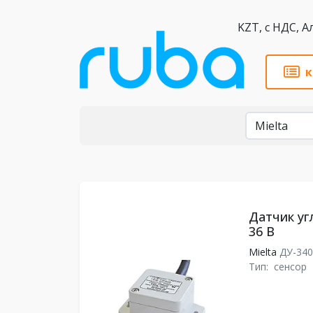
KZT,
к
Бренды
Датчик угл
36 В
Mielta
ДУ-340
Тип:
сенсор