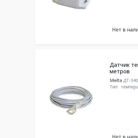
Нет в нал
Датчик те
метров
Mielta
ДТ-340
Тип:
темпера
Нет в нал