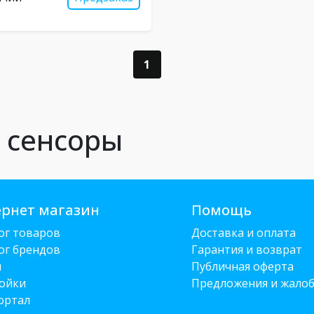
1
и сенсоры
рнет магазин
Помощь
ог товаров
Доставка и оплата
ог брендов
Гарантия и возврат
и
Публичная оферта
ойки
Предложения и жало
ортал