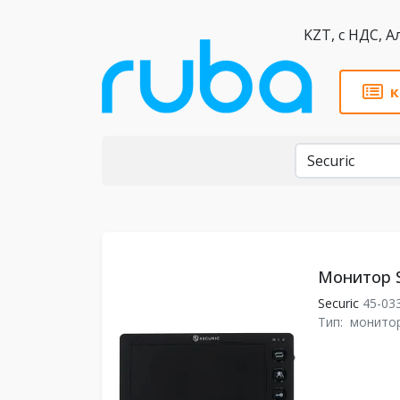
KZT,
к
Бренды
Монитор S
Securic
45-03
Тип:
монито