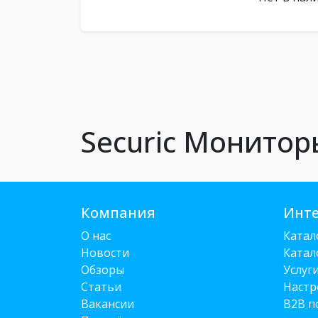
Securic Монитор
Компания
Инте
О нас
Катал
Новости
Катал
Обзоры
Услуг
Статьи
Настр
Вакансии
B2B п