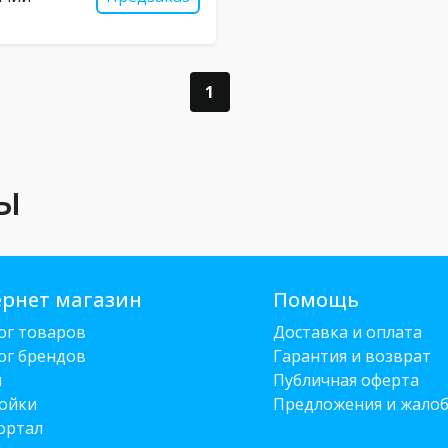
1
ы
рнет магазин
Помощь
ог товаров
Доставка и оплата
ог брендов
Гарантия и возврат
и
Публичная оферта
ойки
Предложения и жало
ортал