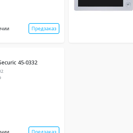
ичии
Предзаказ
ecuric 45-0332
32
р
ичии
Предзаказ