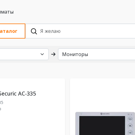
 с НДС, Алматы
аталог
ecuric AC-335
35
р