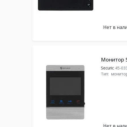
Нет в нал
Монитор S
Securic
45-03
Тип:
монито
Нет в нал