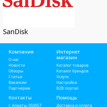
SanDisk
Компания
Интернет
магазин
О нас
Новости
Каталог товаров
Обзоры
Каталог брендов
Статьи
Услуги
Вакансии
Настройки
Партнёрам
B2B портал
Контакты
Помощь
г. Алматы, 050057
Доставка и оплата