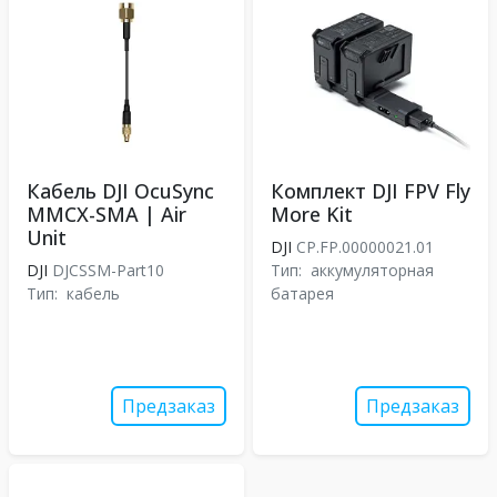
Кабель DJI OcuSync
Комплект DJI FPV Fly
MMCX-SMA | Air
More Kit
Unit
DJI
CP.FP.00000021.01
DJI
DJCSSM-Part10
Тип:
аккумуляторная
Тип:
кабель
батарея
Предзаказ
Предзаказ