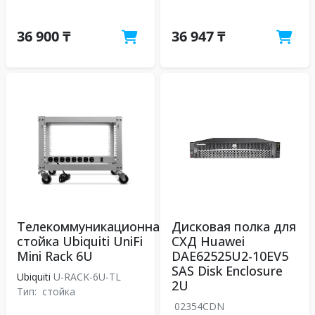
36 900 ₸
36 947 ₸
Телекоммуникационная
Дисковая полка для
стойка Ubiquiti UniFi
СХД Huawei
Mini Rack 6U
DAE62525U2-10EV5
SAS Disk Enclosure
Ubiquiti
U-RACK-6U-TL
2U
Тип:
стойка
02354CDN