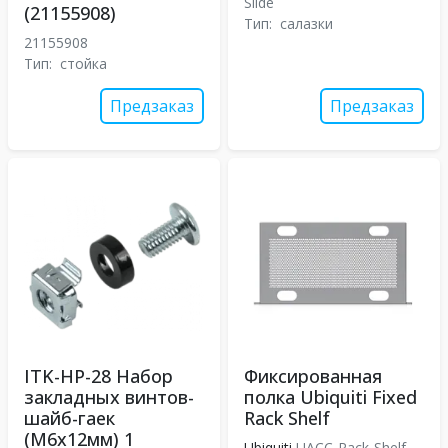
Slide
(21155908)
Тип:
салазки
21155908
Тип:
стойка
Предзаказ
Предзаказ
ITK-HP-28 Набор
Фиксированная
закладных винтов-
полка Ubiquiti Fixed
шайб-гаек
Rack Shelf
(M6x12мм) 1
Ubiquiti
UACC-Rack-Shelf-