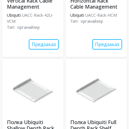
Vertical Rack Cable
Horizontal Rack
Management
Cable Management
Ubiquiti
UACC-Rack-42U-
Ubiquiti
UACC-Rack-HCM
VCM
Тип:
органайзер
Тип:
органайзер
Предзаказ
Предзаказ
Полка Ubiquiti
Полка Ubiquiti Full
Shallow Depth Rack
Depth Rack Shelf