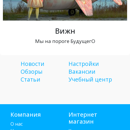
Вижн
Мы на пороге БудущегО
Новости
Настройки
Обзоры
Вакансии
Статьи
Учебный центр
Компания
Интернет
магазин
О нас