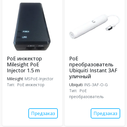
PoE инжектор
PoE
Milesight PoE
преобразователь
Injector 1.5 m
Ubiquiti Instant 3AF
уличный
Milesight
MSPoE-Injector
Тип:
PoE инжектор
Ubiquiti
INS-3AF-O-G
Тип:
PoE
преобразователь
Предзаказ
Предзаказ