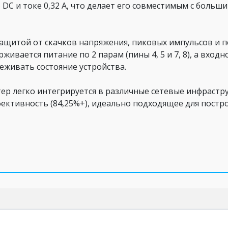
DC и токе 0,32 А, что делает его совместимым с большин
 защитой от скачков напряжения, пиковых импульсов и 
ивается питание по 2 парам (пины 4, 5 и 7, 8), а вход
леживать состояние устройства.
р легко интегрируется в различные сетевые инфраструк
ективность (84,25%+), идеально подходящее для постро