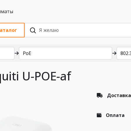
 с НДС, Алматы
аталог
PoE
802.
uiti U-POE-af
Доставка
Оплата