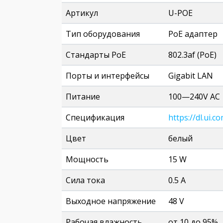
Артикул
U-POE
Тип оборудования
PoE адаптер
Стандарты PoE
802.3af (PoE)
Порты и интерфейсы
Gigabit LAN
Питание
100—240V AC
Спецификация
https://dl.ui.
Цвет
белый
Мощность
15 W
Сила тока
0.5 A
Выходное напряжение
48 V
Рабочая влажность
от 10 до 95%