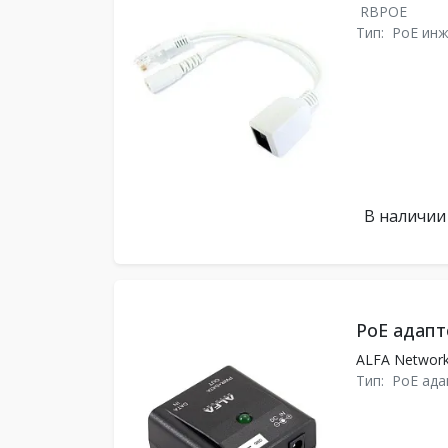
RBPOE
Тип:
PoE ин
В наличии
PoE адапт
ALFA Networ
Тип:
PoE ада