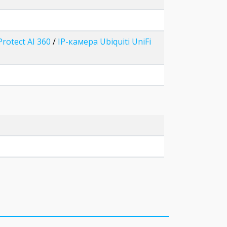
Protect AI 360
/
IP-камера Ubiquiti UniFi