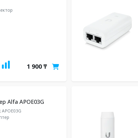
жектор
1 900 ₸
ер Alfa APOE03G
k
APOE03G
птер