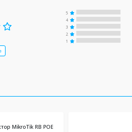
5
4
3
2
1
в
тор MikroTik RB POE