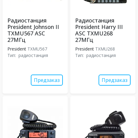
Радиостанция
Радиостанция
President Johnson II
President Harry III
TXMU567 ASC
ASC TXMU268
27МГц
27МГц
President
TXMU567
President
TXMU268
Тип:
радиостанция
Тип:
радиостанция
Предзаказ
Предзаказ