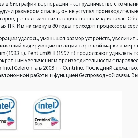
ца в биографии корпорации – сотрудничество с компани
Будучи размером с палец, он не уступал производитель
торов, расположенных на единственном кристалле. Обо
 ПК. Им на смену в 80 годы приходят процессоры серии i
орации удалось, уменьшая размер устройств, увеличить
принесший лидирующие позиции торговой марке в мир
m (1993 г.), Pentium® II (1997 г.) продолжают удивлят
кратным увеличением производительности с паралле
ntel Celeron, а в 2003 г. - Centrino. Последний сдела
автономной работы и функцией беспроводной связи. В