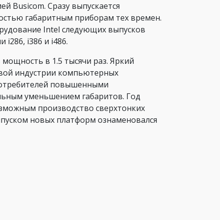
ей Busicom. Сразу выпускается
ностью габаритным приборам тех времен.
рудование Intel следующих выпусков
286, i386 и i486.
 мощность в 1.5 тысячи раз. Яркий
овой индустрии компьютерных
ь потребителей повышенными
льным уменьшением габаритов. Год
л возможным производство сверхтонких
ыпуском новых платформ ознаменовался