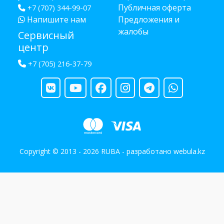
Публичная оферта
+7 (707) 344-99-07
Напишите нам
Предложения и
жалобы
Сервисный
центр
+7 (705) 216-37-79
Copyright © 2013 - 2026 RUBA - разработано
webula.kz