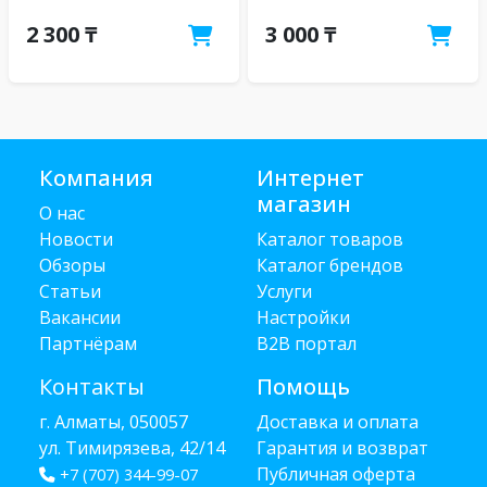
2 300 ₸
3 000 ₸
Компания
Интернет
магазин
О нас
Новости
Каталог товаров
Обзоры
Каталог брендов
Статьи
Услуги
Вакансии
Настройки
Партнёрам
B2B портал
Контакты
Помощь
г. Алматы, 050057
Доставка и оплата
ул. Тимирязева, 42/14
Гарантия и возврат
Публичная оферта
+7 (707) 344-99-07