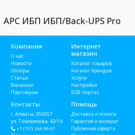
APC ИБП ИБП/Back-UPS Pro
Компания
Интернет
магазин
О нас
Новости
Каталог товаров
Обзоры
Каталог брендов
Статьи
Услуги
Вакансии
Настройки
Партнёрам
B2B портал
Контакты
Помощь
г. Алматы, 050057
Доставка и оплата
ул. Тимирязева, 42/14
Гарантия и возврат
Публичная оферта
+7 (707) 344-99-07