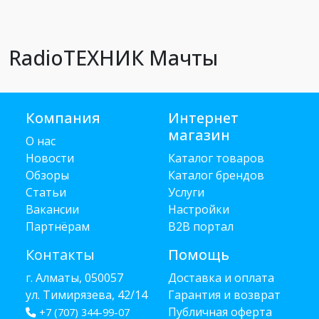
RadioТЕХНИК Мачты
Компания
Интернет
магазин
О нас
Новости
Каталог товаров
Обзоры
Каталог брендов
Статьи
Услуги
Вакансии
Настройки
Партнёрам
B2B портал
Контакты
Помощь
г. Алматы, 050057
Доставка и оплата
ул. Тимирязева, 42/14
Гарантия и возврат
Публичная оферта
+7 (707) 344-99-07