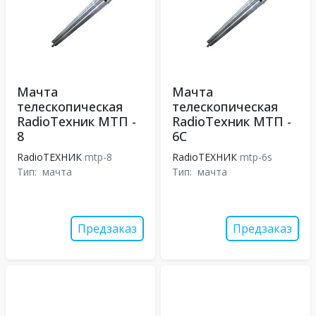
Мачта
Мачта
телескопическая
телескопическая
RadioТехник МТП -
RadioТехник МТП -
8
6С
RadioТЕХНИК
mtp-8
RadioТЕХНИК
mtp-6s
Тип:
мачта
Тип:
мачта
Предзаказ
Предзаказ