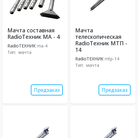
Мачта составная
Мачта
RadioТехник МА - 4
телескопическая
RadioТехник МТП -
RadioТЕХНИК
ma-4
14
Тип:
мачта
RadioТЕХНИК
mtp-14
Тип:
мачта
Предзаказ
Предзаказ