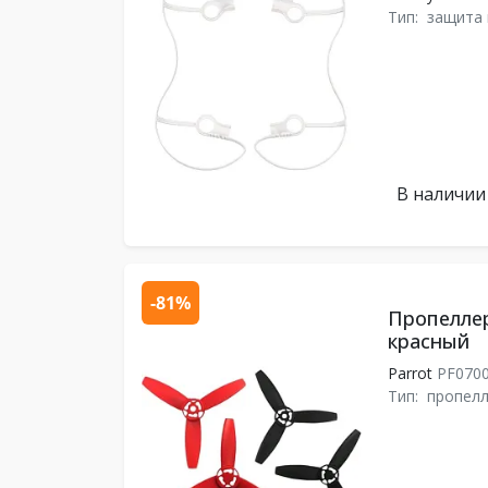
Тип:
защита
В наличии
-81%
Пропелле
красный
Parrot
PF070
Тип:
пропел