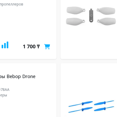
 пропеллеров
1 700 ₸
ры Bebop Drone
078AA
леры