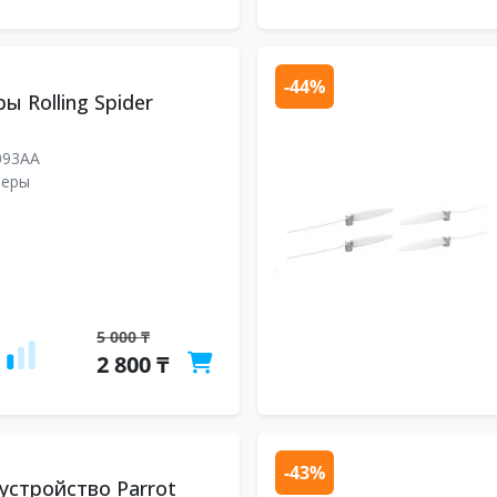
-44%
 Rolling Spider
093AA
леры
5 000 ₸
2 800 ₸
-43%
устройство Parrot