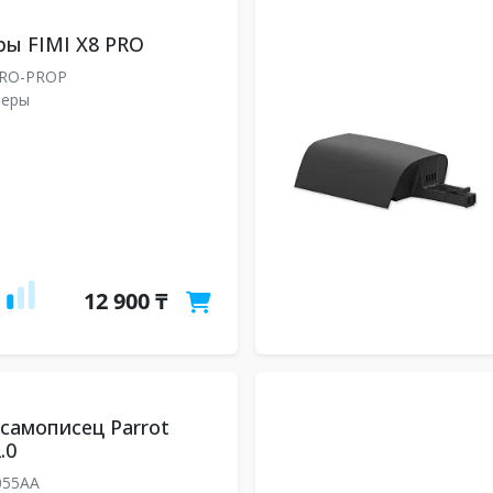
ы FIMI X8 PRO
PRO-PROP
леры
12 900 ₸
самописец Parrot
.0
055AA