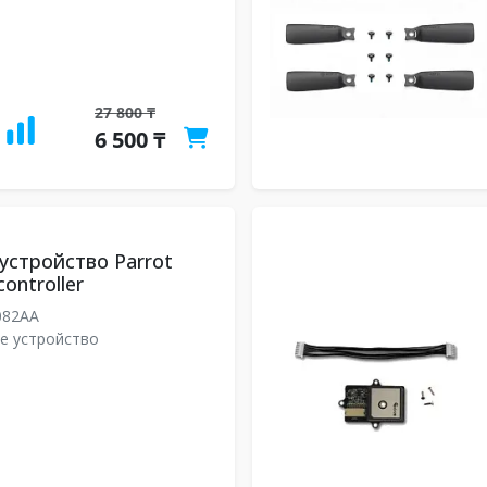
27 800 ₸
6 500 ₸
устройство Parrot
ontroller
082AA
е устройство