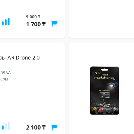
9 000 ₸
1 700 ₸
ы AR.Drone 2.0
059AA
леры
2 100 ₸