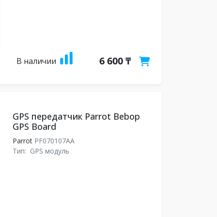
6 600 ₸
В наличии
GPS передатчик Parrot Bebop
GPS Board
Parrot
PF070107AA
Тип:
GPS модуль