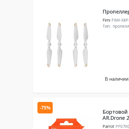
Пропеллер
Fimi
FIMI-X8
Тип:
пропел
В наличии
-75%
Бортовой 
AR.Drone 2
Parrot
PF070