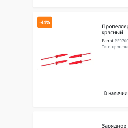
-44%
Пропеллеры
красный
Parrot
PF070
Тип:
пропел
В наличии
Зарядное 