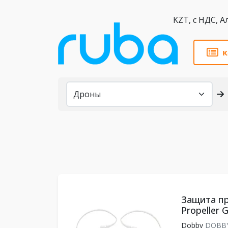
KZT,
к
Каталог
Защита п
Propeller 
Dobby
DOBBY