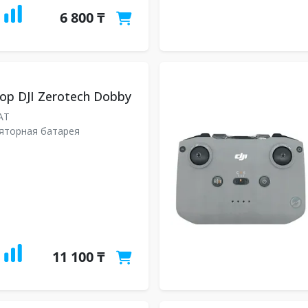
6 800 ₸
ор DJI Zerotech Dobby
AT
яторная батарея
11 100 ₸