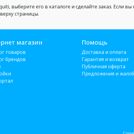
uiti, выберите его в каталоге и сделайте заказ. Если в
вверху страницы.
рнет магазин
Помощь
ог товаров
Доставка и оплата
ог брендов
Гарантия и возврат
и
Публичная оферта
ойки
Предложения и жало
ортал
Copyr