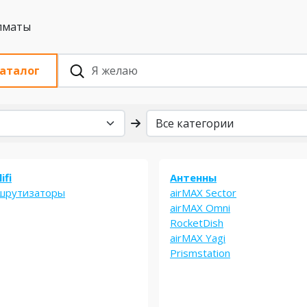
 с НДС, Алматы
аталог
ifi
Антенны
шрутизаторы
airMAX Sector
airMAX Omni
RocketDish
airMAX Yagi
Prismstation