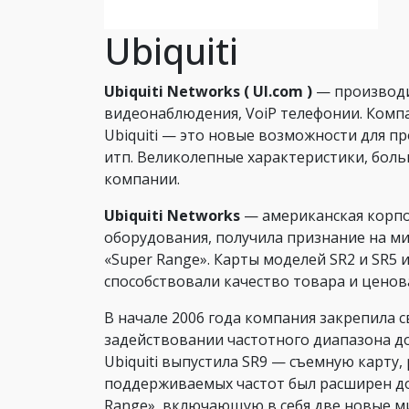
Ubiquiti
Ubiquiti Networks ( UI.com )
— производи
видеонаблюдения, VoiP телефонии. Компан
Ubiquiti — это новые возможности для п
итп. Великолепные характеристики, бол
компании.
Ubiquiti Networks
— американская корпо
оборудования, получила признание на м
«Super Range». Карты моделей SR2 и SR5 
способствовали качество товара и ценов
В начале 2006 года компания закрепила 
задействовании частотного диапазона д
Ubiquiti выпустила SR9 — съемную карту
поддерживаемых частот был расширен до 
Range», включающую в себя две новые ми