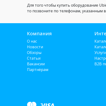
Для того чтобы купить оборудование Ubiq
то позвоните по телефонам, указанным 
Компания
Инте
О нас
Катал
Новости
Катал
Обзоры
Услуг
Статьи
Настр
Вакансии
B2B п
Партнёрам