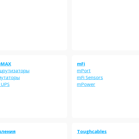
eMAX
mFi
шрутизаторы
mPort
мутаторы
mFi Sensors
 UPS
mPower
пления
Toughcables