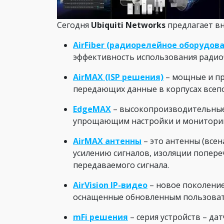
Сегодня
Ubiquiti Networks
предлагает в
AirFiber (радиорелейное оборудов
эффективность использования радио
AirMAX (ISP решения)
– мощные и про
передающих данные в корпусах всеп
EdgeMAX
– высокопроизводительные
упрощающим настройки и мониторин
AirMAX антенны
– это антенны (все
усилению сигналов, изоляции попер
передаваемого сигнала.
AirVision IP-видео
– новое поколени
оснащенные обновленным пользоват
mFi решения
– серия устройств – д