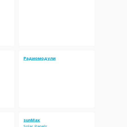
Радиомодули
sunMax
Solar Panels