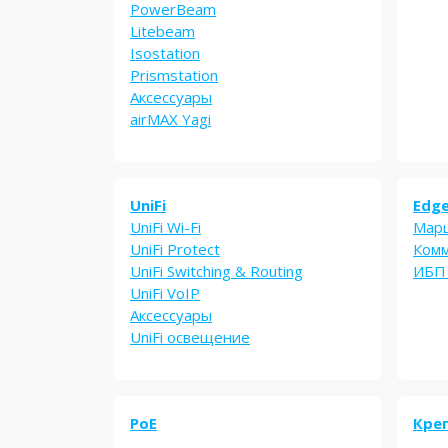
PowerBeam
Litebeam
Isostation
Prismstation
Аксессуары
airMAX Yagi
UniFi
Edg
UniFi Wi-Fi
Мар
UniFi Protect
Ком
UniFi Switching & Routing
ИБП
UniFi VoIP
Аксессуары
UniFi освещение
PoE
Кре