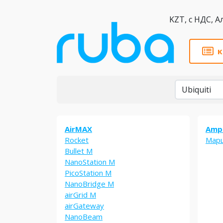
KZT,
к
Бренды
AirMAX
Ampl
Rocket
Мар
Bullet M
NanoStation M
PicoStation M
NanoBridge M
airGrid M
airGateway
NanoBeam