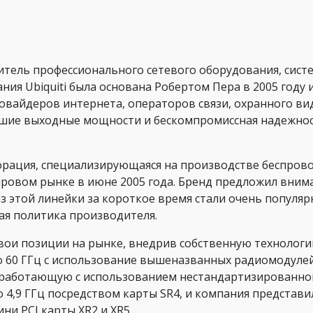
тель профессионального сетевого оборудования, сист
ия Ubiquiti была основана Робертом Пера в 2005 году и
ровайдеров интернета, операторов связи, охранного в
ьшие выходные мощности и бескомпромиссная надежнос
рация, специализирующаяся на производстве беспрово
ировом рынке в июне 2005 года. Бренд предложил вним
из этой линейки за короткое время стали очень популя
ая политика производителя.
свои позиции на рынке, внедрив собственную технологию
о 60 ГГц с использование вышеназванных радиомодулей
, работающую с использованием нестандартизированной
4,9 ГГц посредством карты SR4, и компания представи
ни PCI карты XR2 и XR5.