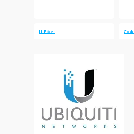
U-Fiber
Соф