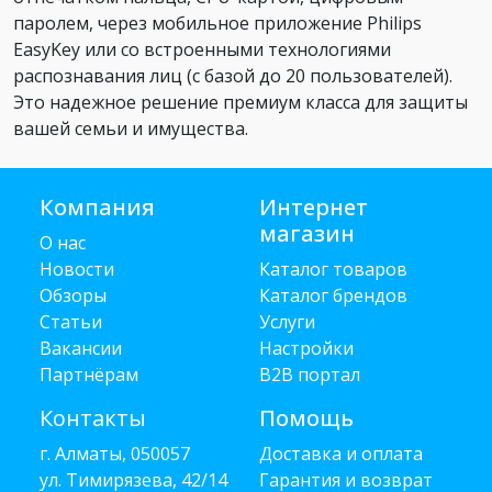
паролем, через мобильное приложение Philips
EasyKey или со встроенными технологиями
распознавания лиц (с базой до 20 пользователей).
Это надежное решение премиум класса для защиты
вашей семьи и имущества.
Компания
Интернет
магазин
О нас
Новости
Каталог товаров
Обзоры
Каталог брендов
Статьи
Услуги
Вакансии
Настройки
Партнёрам
B2B портал
Контакты
Помощь
г. Алматы, 050057
Доставка и оплата
ул. Тимирязева, 42/14
Гарантия и возврат