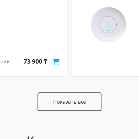
73 900 ₸
ичии
Показать все