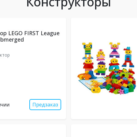
Конструкторы
ор LEGO FIRST League
Submerged
ктор
ичии
Предзаказ