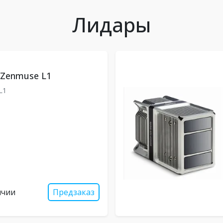
Лидары
 Zenmuse L1
L1
ичии
Предзаказ