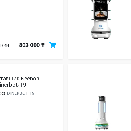
803 000 ₸
ичии
ставщик Keenon
inerbot-T9
ics
DINERBOT-T9