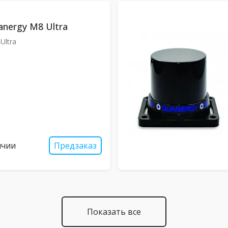
nergy M8 Ultra
Ultra
ичии
Предзаказ
Показать все