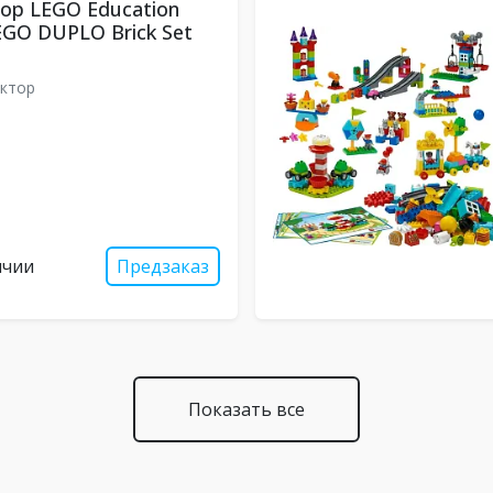
ор LEGO Education
EGO DUPLO Brick Set
ктор
ичии
Предзаказ
Показать все