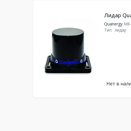
Лидар Qua
Quanergy
M8-
Тип:
лидар
Нет в нал