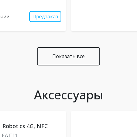
ичии
Предзаказ
Показать все
Аксессуары
 Robotics 4G, NFC
s
PWIT11