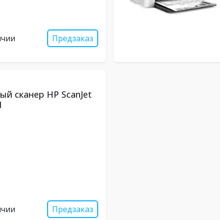
ичии
Предзаказ
й сканер HP ScanJet
1
ичии
Предзаказ