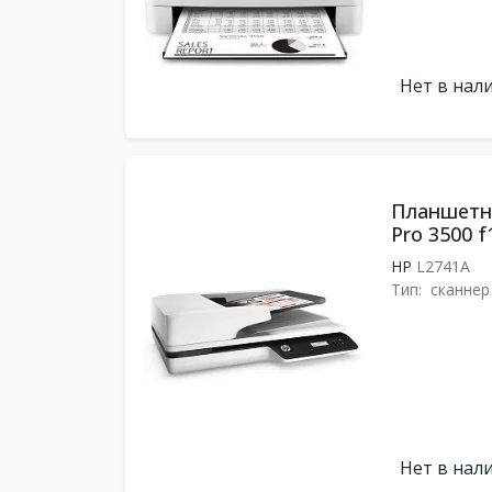
Нет в нал
Планшетны
Pro 3500 f
HP
L2741A
Тип:
сканнер
Нет в нал