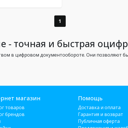
1
не - точная и быстрая оциф
твом в цифровом документообороте. Они позволяют б
рнет магазин
Помощь
ог товаров
Доставка и оплата
ог брендов
Гарантия и возврат
и
Публичная оферта