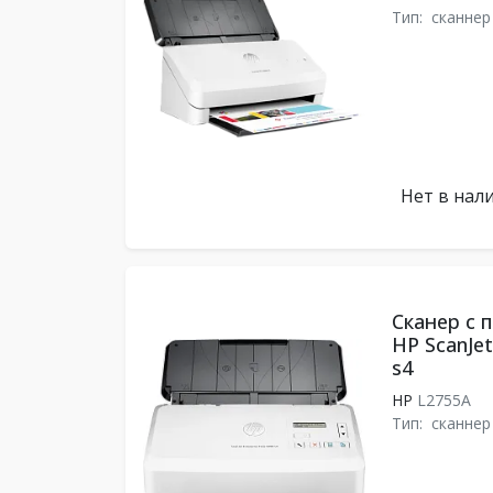
Тип:
сканнер
Нет в нал
Сканер с 
HP ScanJet
s4
HP
L2755A
Тип:
сканнер