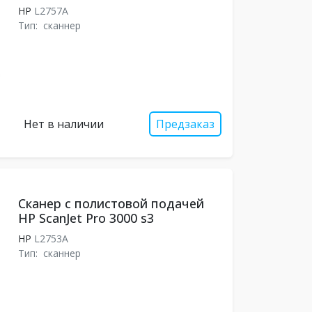
HP
L2757A
Тип:
сканнер
Нет в наличии
Предзаказ
Сканер с полистовой подачей
HP ScanJet Pro 3000 s3
HP
L2753A
Тип:
сканнер