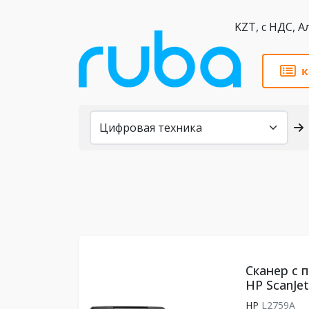
KZT,
к
Каталог
Сканер с 
HP ScanJet
HP
L2759A