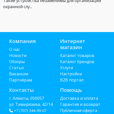
Такие устройства незаменимы для организации
охранной слу...
Компания
Интернет
магазин
О нас
Новости
Каталог товаров
Обзоры
Каталог брендов
Статьи
Услуги
Вакансии
Настройки
Партнёрам
B2B портал
Контакты
Помощь
г. Алматы, 050057
Доставка и оплата
ул. Тимирязева, 42/14
Гарантия и возврат
Публичная оферта
+7 (707) 344-99-07