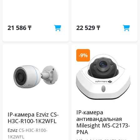
21 586 ₸
22 529 ₸
-9%
IP-камера
IP-камера Ezviz CS-
антивандальная
H3C-R100-1K2WFL
Milesight MS-C2173-
Ezviz
CS-H3C-R100-
PNA
1K2WFL