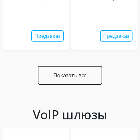
Предзаказ
Предзаказ
Показать все
VoIP шлюзы