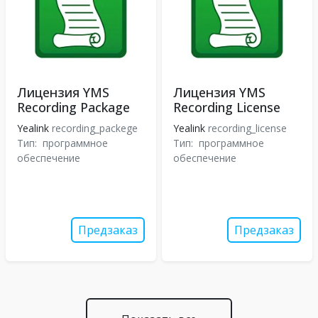
Лицензия YMS
Лицензия YMS
Recording Package
Recording License
Yealink
recording_packege
Yealink
recording_license
Тип:
программное
Тип:
программное
обеспечение
обеспечение
Предзаказ
Предзаказ