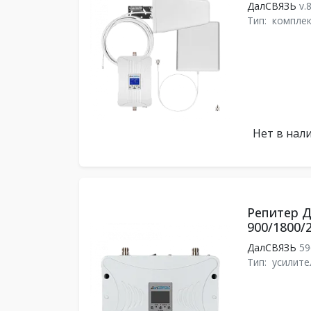
ДалСВЯЗЬ
v.
Тип:
комплек
Нет в нал
Репитер 
900/1800/
ДалСВЯЗЬ
59
Тип:
усилите