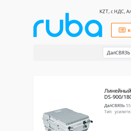
KZT,
к
Бренды
Линейный
DS-900/18
ДалСВЯЗЬ
55
Тип:
усилите