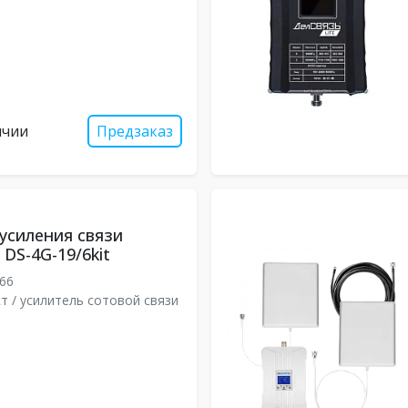
ичии
Предзаказ
усиления связи
DS-4G-19/6kit
66
т / усилитель сотовой связи