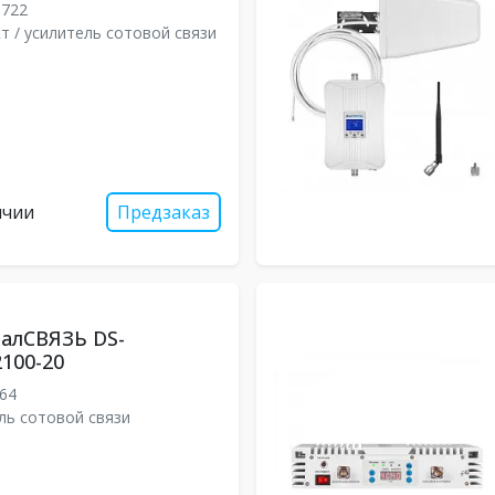
8722
т / усилитель сотовой связи
ичии
Предзаказ
ДалСВЯЗЬ DS-
2100-20
64
ль сотовой связи