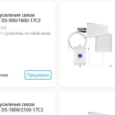
усиления связи
DS-900/1800-17С3
8719
т / усилитель сотовой связи
ичии
Предзаказ
усиления связи
DS-1800/2100-17С2