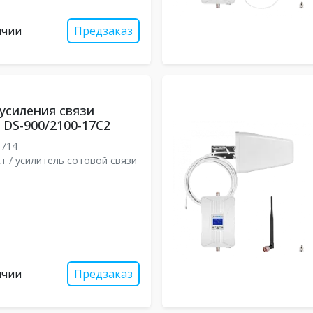
ичии
Предзаказ
усиления связи
DS-900/2100-17С2
8714
т / усилитель сотовой связи
ичии
Предзаказ