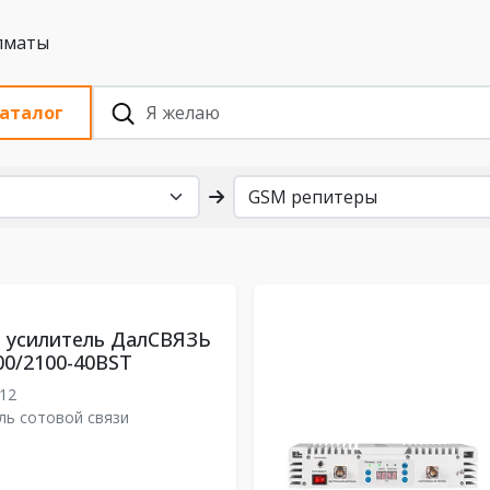
 с НДС, Алматы
аталог
 усилитель ДалСВЯЗЬ
00/2100-40BST
12
ль сотовой связи