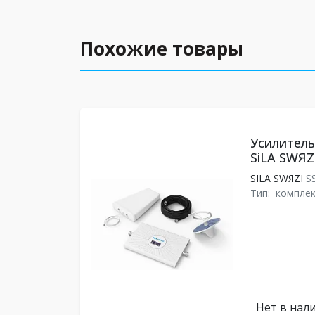
Похожие товары
Усилитель
SiLA SWЯZ
SILA SWЯZI
S
Тип:
комплек
Нет в нал