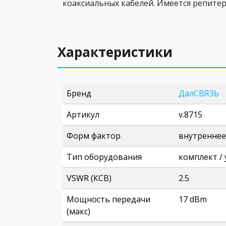
коаксиальных кабелей. Имеется репите
Характеристики
Бренд
ДалСВЯЗЬ
Артикул
v.8715
Форм фактор
внутреннее
Тип оборудования
комплект / 
VSWR (КСВ)
2.5
Мощность передачи
17 dBm
(макс)