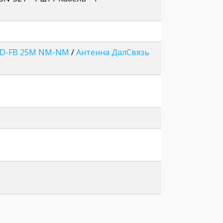
10D-FB 25М NM-NM
/
Антенна ДалСвязь