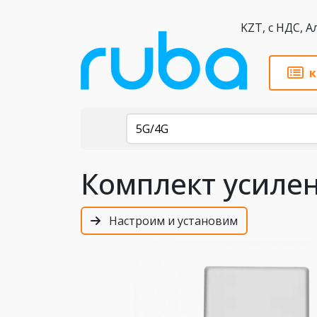
KZT,
к
Каталог
5G/4G
Комплект усилен
Настроим и установим