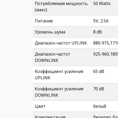
Потребляемая мощность
50 Watts
(макс)
Питание
5V, 2.5A
Уровень шума
8 dB
Диапазон частот UPLINK
880-915,17
Диапазон частот
925-960,18
DOWNLINK
Коэффициент усиления
65 dB
UPLINK
Коэффициент усиления
70 dB
DOWNLINK
Цвет
белый
Комплектация
Репитер Дал