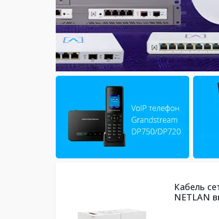
Wi-Fi.kz — мага
Кабель се
NETLAN вн