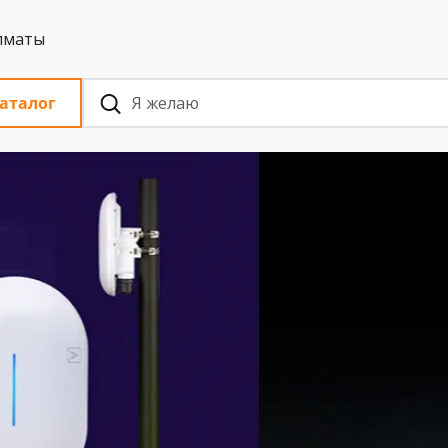
 с НДС, Алматы
аталог