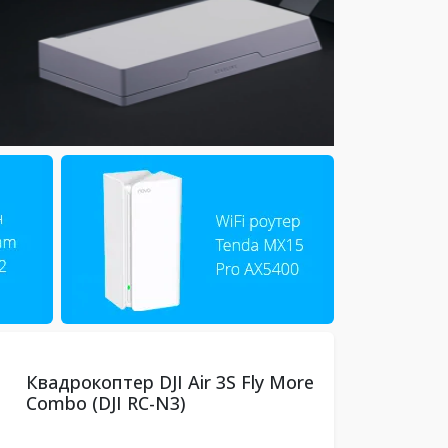
ния
Квадрокоптер DJI Air 3S Fly More
Combo (DJI RC-N3)