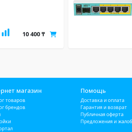
10 400 ₸
рнет магазин
Помощь
ог товаров
Доставка и оплата
ог брендов
Гарантия и возврат
и
Публичная оферта
ойки
Предложения и жало
ортал