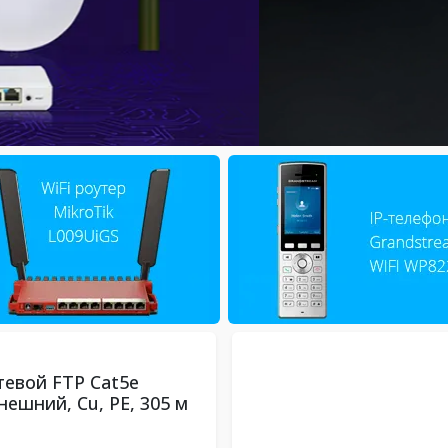
зин сетевого оборудова
тевой FTP Cat5e
ешний, Сu, PE, 305 м