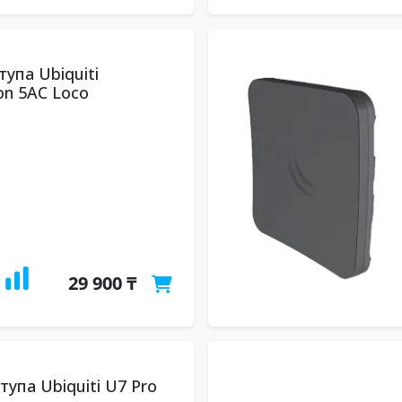
упа Ubiquiti
on 5AC Loco
29 900 ₸
упа Ubiquiti U7 Pro