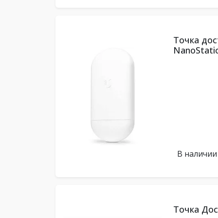
Точка дост
NanoStati
В наличии
Точка Дост