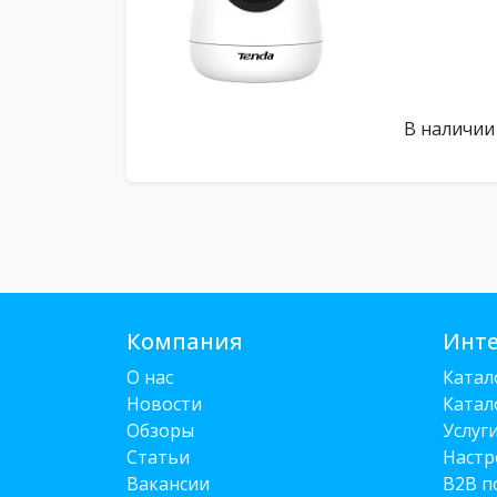
В наличии
Компания
Инте
О нас
Катал
Новости
Катал
Обзоры
Услуг
Статьи
Настр
Вакансии
B2B п