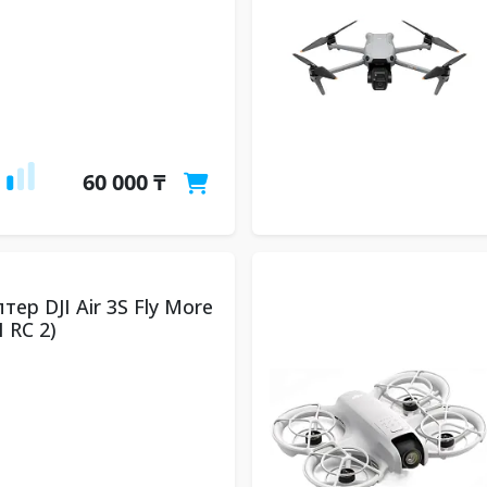
60 000 ₸
ер DJI Air 3S Fly More
 RC 2)