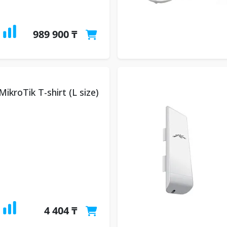
989 900 ₸
ikroTik T-shirt (L size)
4 404 ₸