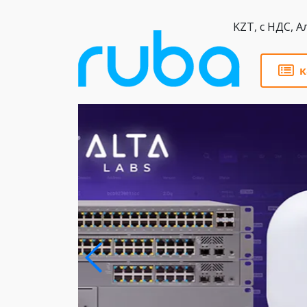
KZT,
к