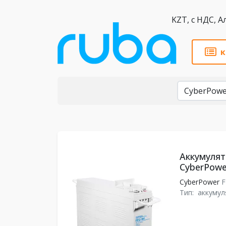
KZT,
к
Бренды
Аккумулят
CyberPowe
CyberPower
F
Тип:
аккумул