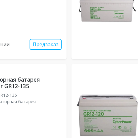
ичии
Предзаказ
орная батарея
r GR12-135
R12-135
яторная батарея