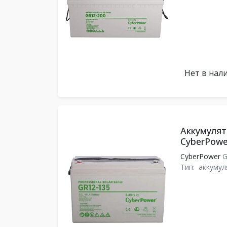
Нет в нал
Аккумулят
CyberPowe
CyberPower
G
Тип:
аккумул