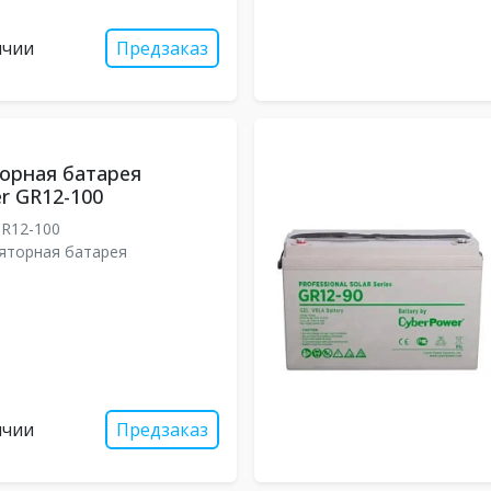
ичии
Предзаказ
орная батарея
r GR12-100
R12-100
яторная батарея
ичии
Предзаказ