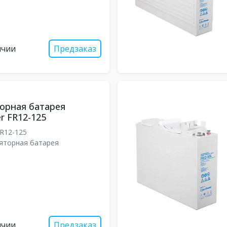
ичии
Предзаказ
орная батарея
r FR12-125
R12-125
яторная батарея
ичии
Предзаказ