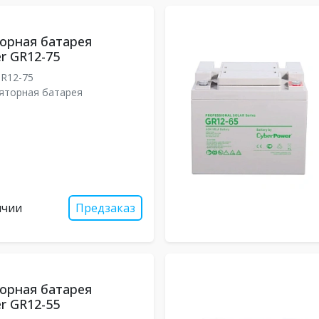
орная батарея
r GR12-75
R12-75
яторная батарея
ичии
Предзаказ
орная батарея
r GR12-55