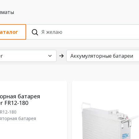
 с НДС, Алматы
аталог
орная батарея
r FR12-180
R12-180
яторная батарея