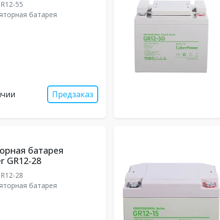
R12-55
яторная батарея
ичии
Предзаказ
орная батарея
r GR12-28
R12-28
яторная батарея