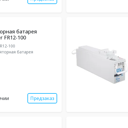
орная батарея
r FR12-100
R12-100
яторная батарея
ичии
Предзаказ