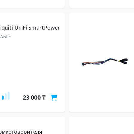
quiti UniFi SmartPower
CABLE
23 000 ₸
омкоговорителя