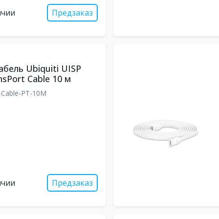
ичии
Предзаказ
бель Ubiquiti UISP
sPort Cable 10 м
Cable-PT-10M
ичии
Предзаказ