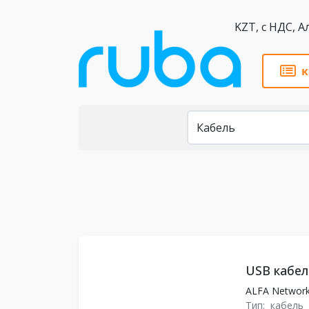
KZT,
к
Каталог
USB кабел
ALFA Networ
Тип:
кабель