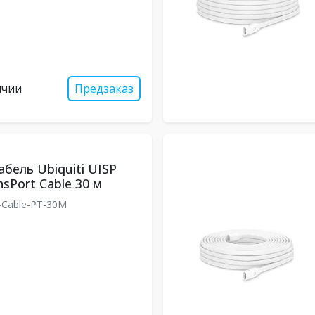
ичии
Предзаказ
бель Ubiquiti UISP
sPort Cable 30 м
Cable-PT-30M