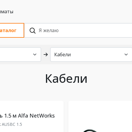
 с НДС, Алматы
аталог
Кабели
ь 1.5 м Alfa NetWorks
k
AUSBC 1.5