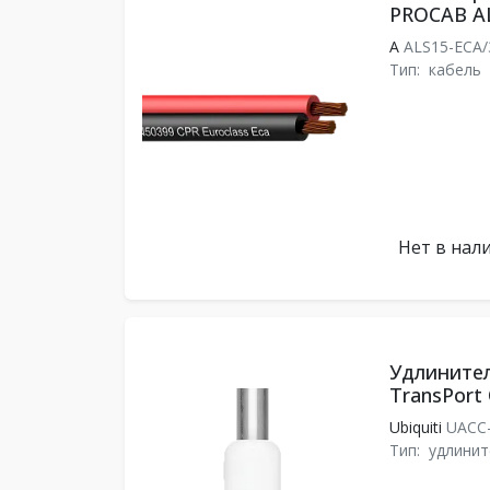
PROCAB AL
A
ALS15-ECA
Тип:
кабель
Нет в нал
Удлинител
TransPort 
Ubiquiti
UACC-
Тип:
удлинит