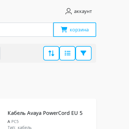
аккаунт
корзина
Кабель Avaya PowerCord EU 5
A
PC5
Тип:
кабель