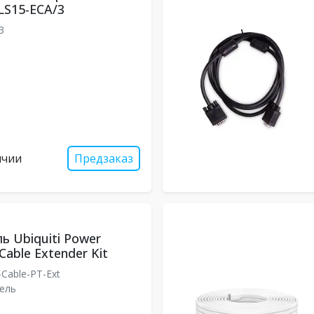
S15-ECA/3
/3
ичии
Предзаказ
ь Ubiquiti Power
Cable Extender Kit
Cable-PT-Ext
ель