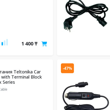
1 400 ₸
-47%
ания Teltonika Car
 with Terminal Block
 Series
Cable