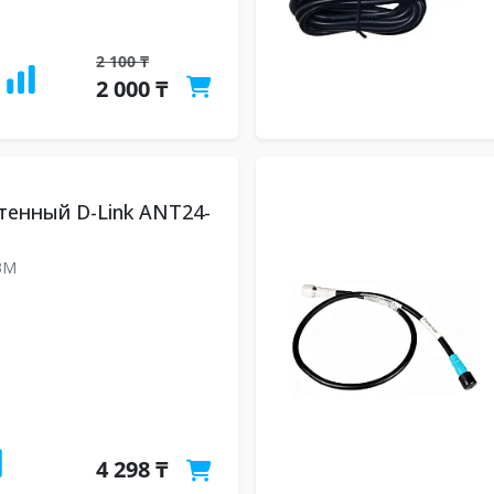
2 100 ₸
2 000 ₸
тенный D-Link ANT24-
3M
4 298 ₸