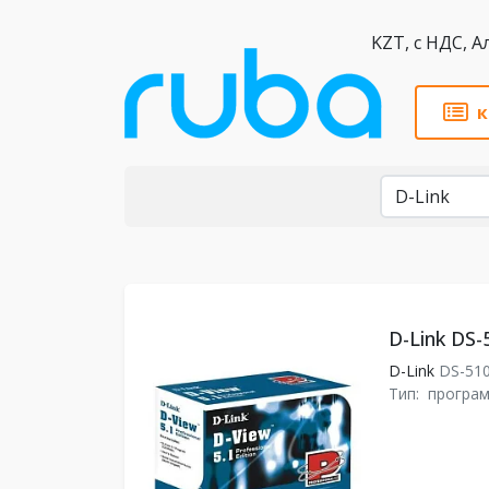
KZT,
к
Бренды
D-Link DS-
D-Link
DS-51
Тип:
програ