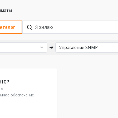
 с НДС, Алматы
аталог
510P
0P
ммное обеспечение