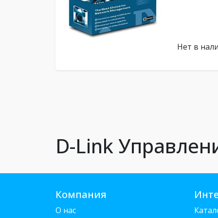
Нет в нал
D-Link Управле
Компания
Инте
О нас
Катал