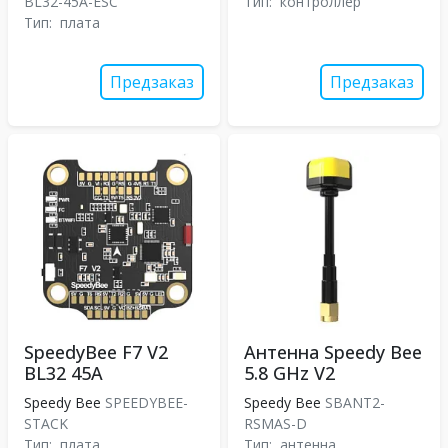
BL32-45A-ESC
Тип:
контроллер
Тип:
плата
Предзаказ
Предзаказ
SpeedyBee F7 V2
Антенна Speedy Bee
BL32 45A
5.8 GHz V2
Speedy Bee
SPEEDYBEE-
Speedy Bee
SBANT2-
STACK
RSMAS-D
Тип:
плата
Тип:
антенна