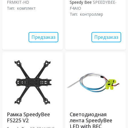
FRMKIT-HD
Speedy Bee
SPEEDYBEE-
Тип:
комплект
F4AIO
Тип:
контроллер
Предзаказ
Предзаказ
Рамка SpeedyBee
Светодиодная
FS225 V2
лента SpeedyBee
LED with BEC