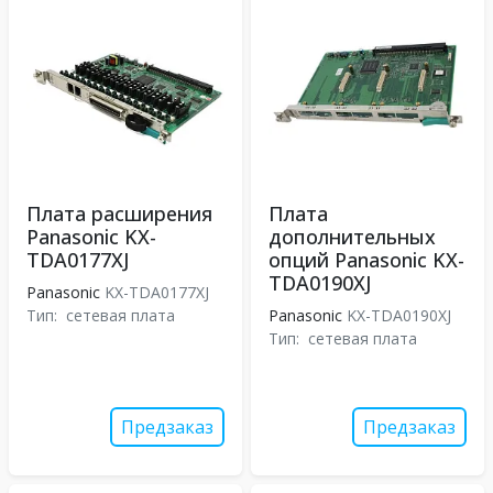
Плата расширения
Плата
Panasonic KX-
дополнительных
TDA0177XJ
опций Panasonic KX-
TDA0190XJ
Panasonic
KX-TDA0177XJ
Тип:
сетевая плата
Panasonic
KX-TDA0190XJ
Тип:
сетевая плата
Предзаказ
Предзаказ