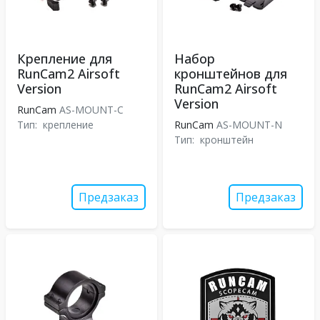
Крепление для
Набор
RunCam2 Airsoft
кронштейнов для
Version
RunCam2 Airsoft
Version
RunCam
AS-MOUNT-C
Тип:
крепление
RunCam
AS-MOUNT-N
Тип:
кронштейн
Предзаказ
Предзаказ