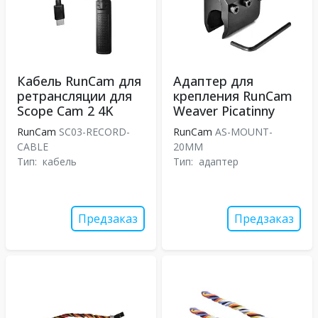
Кабель RunCam для
Адаптер для
ретрансляции для
крепления RunCam
Scope Cam 2 4K
Weaver Picatinny
RunCam
SC03-RECORD-
RunCam
AS-MOUNT-
CABLE
20MM
Тип:
кабель
Тип:
адаптер
Предзаказ
Предзаказ