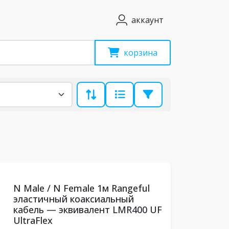
аккаунт
корзина
N Male / N Female 1м Rangeful
эластичный коаксиальный
кабель — эквивалент LMR400 UF
UltraFlex