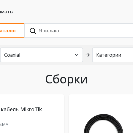
 с НДС, Алматы
аталог
Сборки
кабель MikroTik
SMA