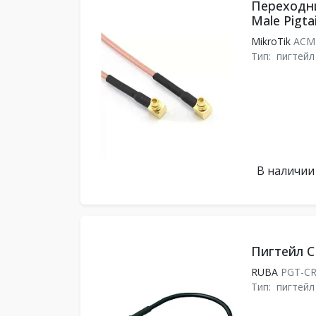
Переходн
Male Pigta
MikroTik
ACM
Тип:
пигтейл
В наличии
Пигтейл C
RUBA
PGT-C
Тип:
пигтейл