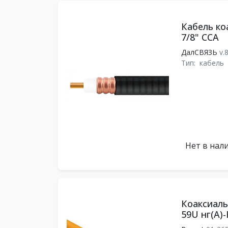
Кабель к
7/8" CCA
ДалСВЯЗЬ
v.
Тип:
кабель
Нет в нал
Коаксиаль
59U нг(А)