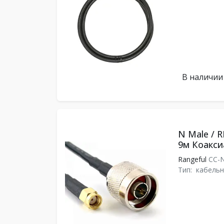
В наличии
N Male / 
9м Коакси
Rangeful
CC-
Тип:
кабельн