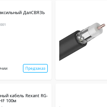
оаксильный ДалСВЯЗЬ
8001
ичии
Предзаказ
ный кабель Rexant RG-
-HF 100м