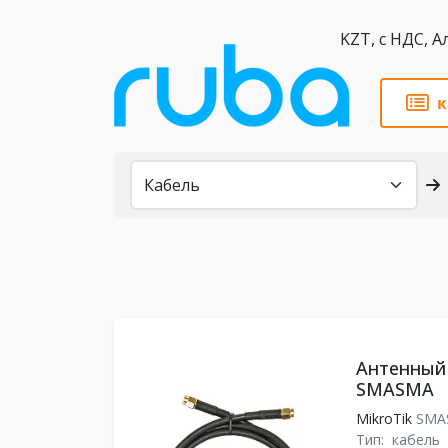
KZT,
к
Каталог
Антенный 
SMASMA
MikroTik
SMA
Тип:
кабель