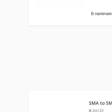
В наличии
SMA to SM
A
zxx123