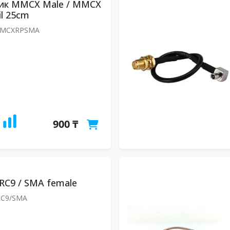
ик MMCX Male / MMCX
il 25cm
MCXRPSMA
900 ₸
RC9 / SMA female
RC9/SMA