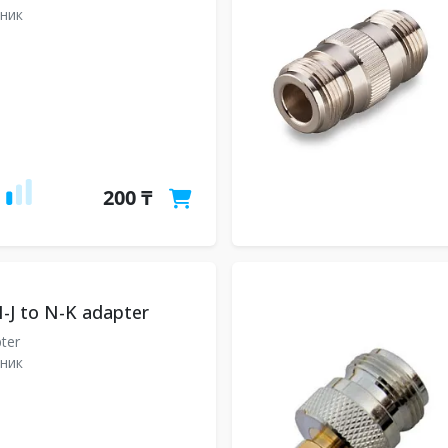
ник
200 ₸
-J to N-K adapter
pter
ник