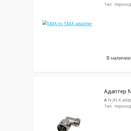
Тип:
переход
В наличии
Адаптер N
A
N-JN-K ada
Тип:
переход