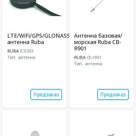
LTE/WiFi/GPS/GLONASS
Антенна базовая/
антенна Ruba
морская Ruba CB-
R901
RUBA
JCE305
Тип:
антенна
RUBA
cb-r901
Тип:
антенна
Предзаказ
Предзаказ