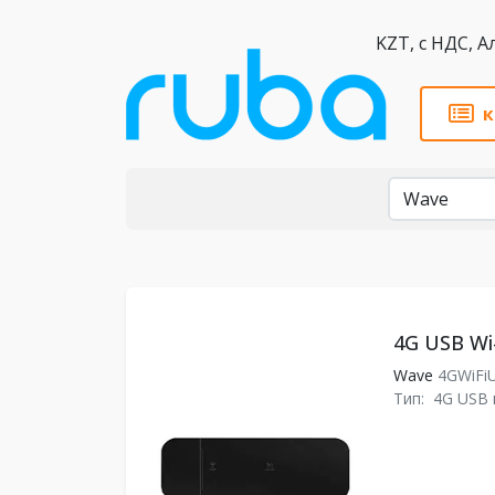
KZT,
к
Бренды
4G USB Wi
Wave
4GWiFi
Тип:
4G USB