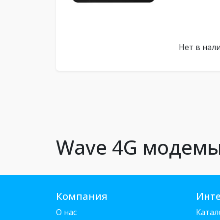
Нет в нал
Wave 4G модем
Компания
Инте
О нас
Катал