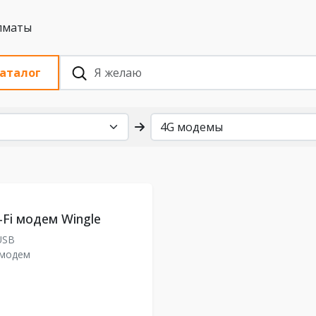
 с НДС, Алматы
аталог
-Fi модем Wingle
USB
 модем