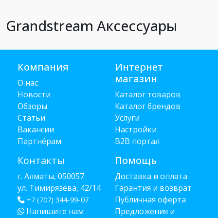
Grandstream Аксессуары
Компания
Интернет
магазин
О нас
Новости
Каталог товаров
Обзоры
Каталог брендов
Статьи
Услуги
Вакансии
Настройки
Партнёрам
B2B портал
Контакты
Помощь
г. Алматы, 050057
Доставка и оплата
ул. Тимирязева, 42/14
Гарантия и возврат
Публичная оферта
+7 (707) 344-99-07
Напишите нам
Предложения и