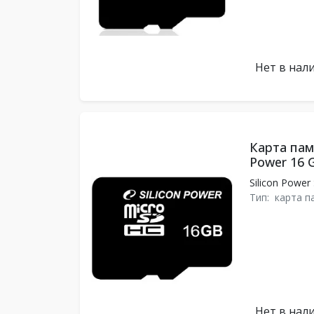
Нет в нал
Карта памя
Power 16 G
Silicon Power
Тип:
карта п
Нет в нал