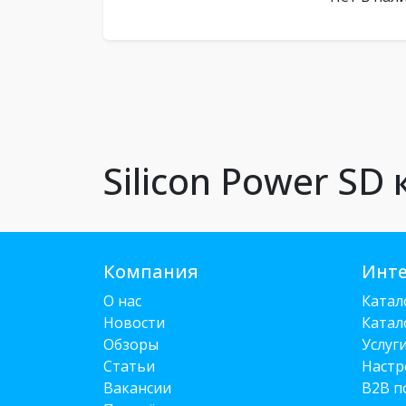
Silicon Power SD
Компания
Инте
О нас
Катал
Новости
Катал
Обзоры
Услуг
Статьи
Настр
Вакансии
B2B п