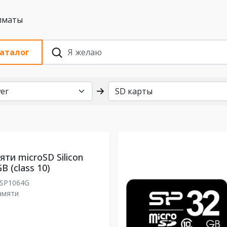
 с НДС, Алматы
аталог
ти microSD Silicon
B (class 10)
SP1064G
амяти