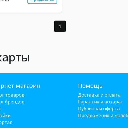
1
 карты
рнет магазин
Помощь
ог товаров
Доставка и оплата
ог брендов
Гарантия и возврат
и
Публичная оферта
ойки
Предложения и жало
ортал