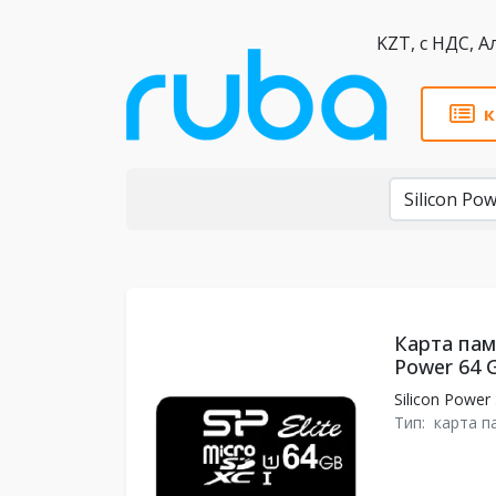
KZT,
к
Бренды
Карта памя
Power 64 G
Silicon Power
Тип:
карта п