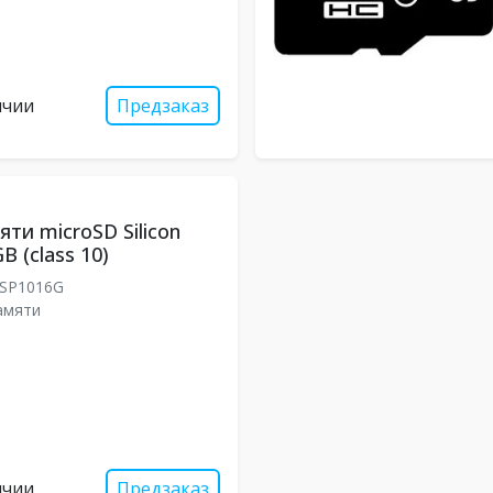
ичии
Предзаказ
ти microSD Silicon
B (class 10)
SP1016G
амяти
ичии
Предзаказ