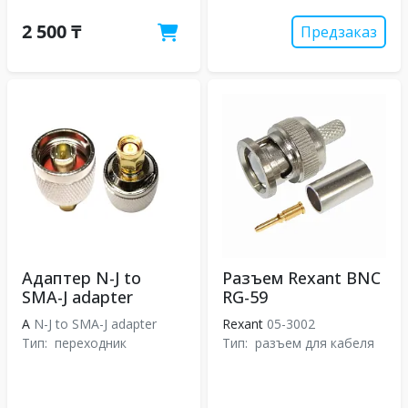
2 500 ₸
Предзаказ
Адаптер N-J to
Разъем Rexant BNC
SMA-J adapter
RG-59
A
N-J to SMA-J adapter
Rexant
05-3002
Тип:
переходник
Тип:
разъем для кабеля