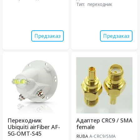
Тип:
переходник
Предзаказ
Предзаказ
Переходник
Адаптер CRC9 / SMA
Ubiquiti airFiber AF-
female
5G-OMT-S45
RUBA
А-CRC9/SMA