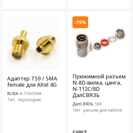
-15%
Прижимной разъем
Адаптер TS9 / SMA
N-8D-вилка, цанга,
female для Altel 4G
N-112C/8D
RUBA
А-TS9/SMA
ДалСВЯЗЬ
Тип:
переходник
ДалСВЯЗЬ
568
Тип:
разъем для кабеля
2 600 ₸