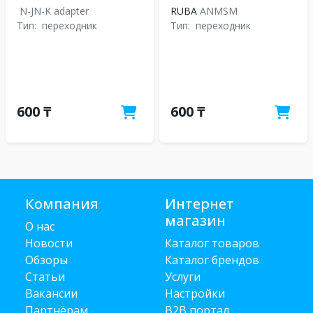
N-JN-K adapter
RUBA
ANMSM
Тип:
переходник
Тип:
переходник
600 ₸
600 ₸
Компания
Интернет
магазин
О нас
Новости
Каталог товаров
Обзоры
Каталог брендов
Статьи
Услуги
Вакансии
Настройки
Партнёрам
B2B портал