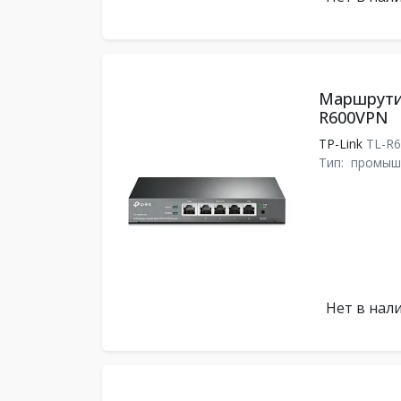
Маршрутиз
R600VPN
TP-Link
TL-R
Тип:
промыш
Нет в нал