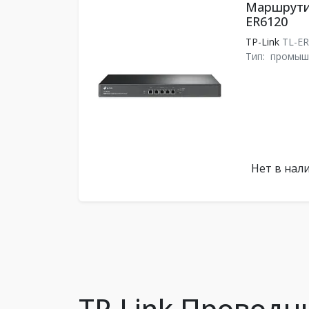
Маршрутиз
ER6120
TP-Link
TL-E
Тип:
промыш
Нет в нал
TP-Link Провод