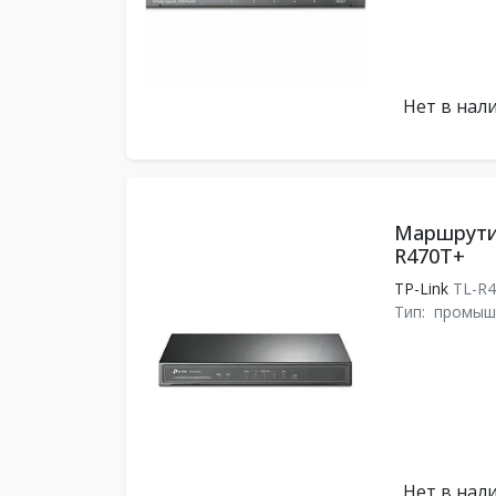
Нет в нал
Маршрутиз
R470T+
TP-Link
TL-R
Тип:
промыш
Нет в нал