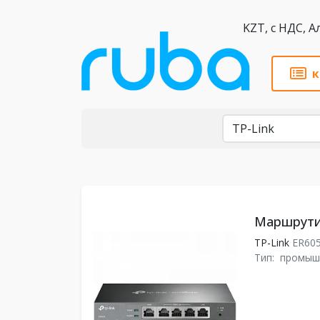
KZT,
к
Бренды
Маршрутиз
TP-Link
ER60
Тип:
промыш