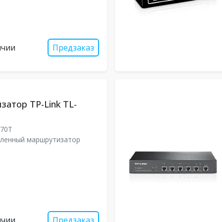
ичии
Предзаказ
атор TP-Link TL-
470T
ленный маршрутизатор
ичии
Предзаказ