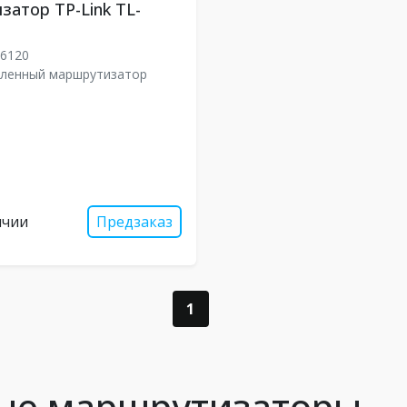
атор TP-Link TL-
R6120
ленный маршрутизатор
ичии
Предзаказ
1
ные маршрутизаторы