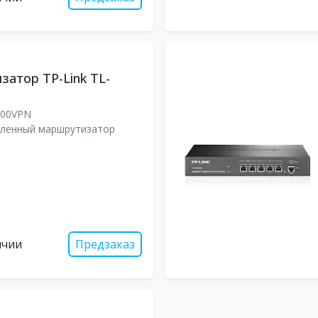
атор TP-Link TL-
600VPN
ленный маршрутизатор
ичии
Предзаказ