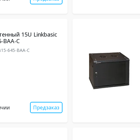
енный 15U Linkbasic
5-BAA-C
15-645-BAA-C
ичии
Предзаказ