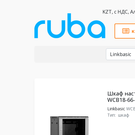
KZT,
к
Бренды
Шкаф наст
WCB18-66
Linkbasic
WCB
Тип:
шкаф