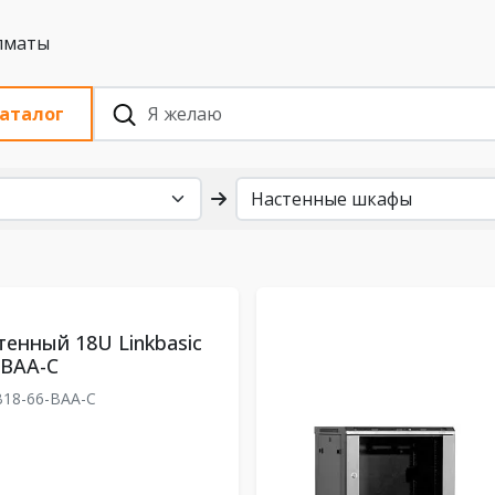
 с НДС, Алматы
аталог
енный 18U Linkbasic
-BAA-C
18-66-BAA-C