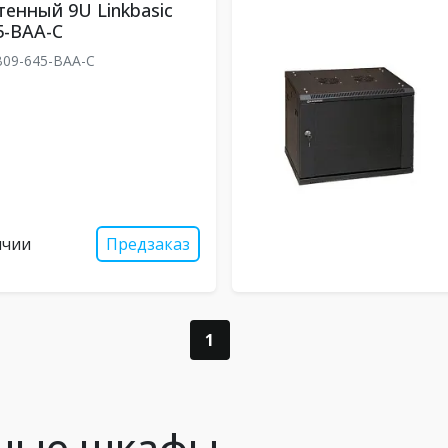
енный 9U Linkbasic
5-BAA-C
09-645-BAA-C
ичии
Предзаказ
1
нные шкафы