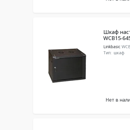
Шкаф наст
WCB15-64
Linkbasic
WCB
Тип:
шкаф
Нет в нал