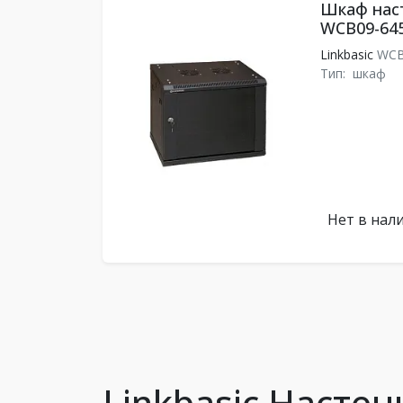
Шкаф наст
WCB09-64
Linkbasic
WCB
Тип:
шкаф
Нет в нал
Linkbasic Насте