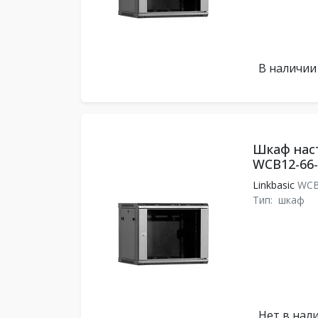
В наличии
Шкаф наст
WCB12-66
Linkbasic
WCB
Тип:
шкаф
Нет в нал