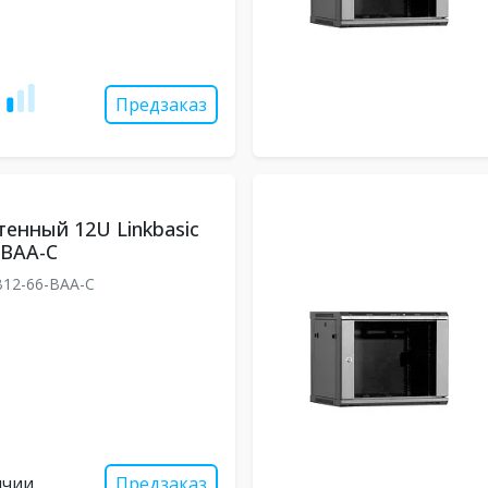
Предзаказ
енный 12U Linkbasic
-BAA-C
12-66-BAA-C
ичии
Предзаказ