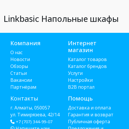
Linkbasic Напольные шкафы
Компания
Интернет
магазин
О нас
Новости
Каталог товаров
Обзоры
Каталог брендов
Статьи
Услуги
Вакансии
Настройки
Партнёрам
B2B портал
Контакты
Помощь
г. Алматы, 050057
Доставка и оплата
ул. Тимирязева, 42/14
Гарантия и возврат
Публичная оферта
+7 (707) 344-99-07
Напишите нам
Предложения и