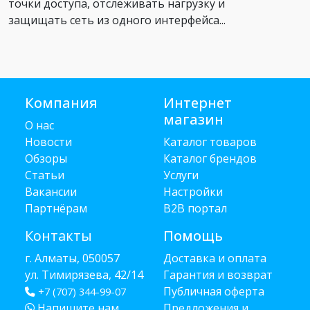
точки доступа, отслеживать нагрузку и
защищать сеть из одного интерфейса...
Компания
Интернет
магазин
О нас
Новости
Каталог товаров
Обзоры
Каталог брендов
Статьи
Услуги
Вакансии
Настройки
Партнёрам
B2B портал
Контакты
Помощь
г. Алматы, 050057
Доставка и оплата
ул. Тимирязева, 42/14
Гарантия и возврат
Публичная оферта
+7 (707) 344-99-07
Напишите нам
Предложения и