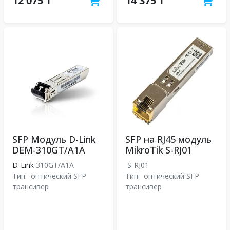
12 075 ₸
14 375 ₸
SFP Модуль D-Link
SFP на RJ45 модуль
DEM-310GT/A1A
MikroTik S-RJ01
D-Link
310GT/A1A
S-RJ01
Тип:
оптический SFP
Тип:
оптический SFP
трансивер
трансивер