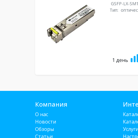
GSFP-LX-SM1
Тип:
оптичес
1 день
Компания
Инте
О нас
Катал
Новости
Катал
Обзоры
Услуг
Статьи
Настр