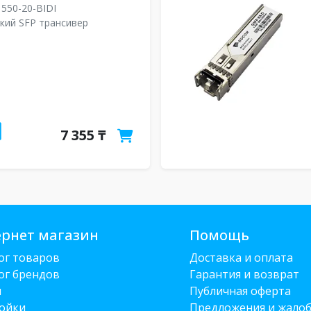
550-20-BIDI
кий SFP трансивер
7 355 ₸
рнет магазин
Помощь
ог товаров
Доставка и оплата
ог брендов
Гарантия и возврат
и
Публичная оферта
ойки
Предложения и жало