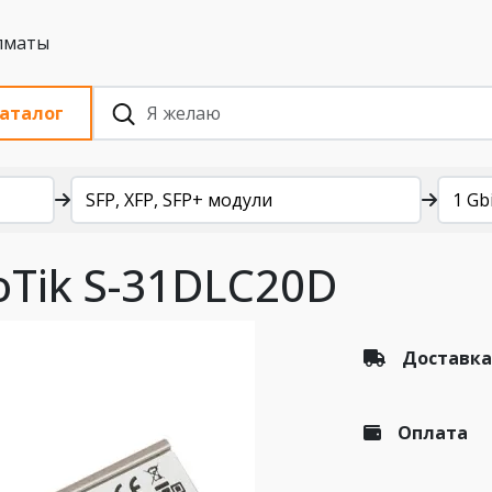
 с НДС, Алматы
аталог
SFP, XFP, SFP+ модули
1 Gb
oTik S-31DLC20D
Доставка
Оплата