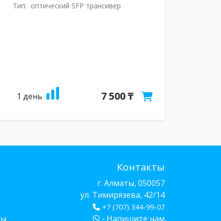
Тип:
оптический SFP трансивер
7 500 ₸
1 день
Контакты
г. Алматы, 050057
ул. Тимирязева, 42/14
+7 (707) 344-99-07
бы
- Напишите нам