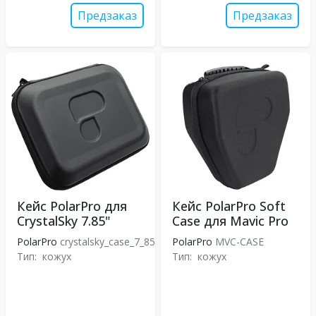
Предзаказ
Предзаказ
Кейс PolarPro для
Кейс PolarPro Soft
CrystalSky 7.85"
Case для Mavic Pro
PolarPro
crystalsky_case_7_85
PolarPro
MVC-CASE
Тип:
кожух
Тип:
кожух