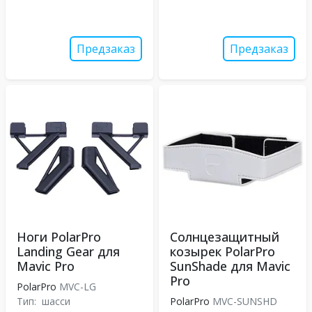
Предзаказ
Предзаказ
Ноги PolarPro
Солнцезащитный
Landing Gear для
козырек PolarPro
Mavic Pro
SunShade для Mavic
Pro
PolarPro
MVC-LG
Тип:
шасси
PolarPro
MVC-SUNSHD