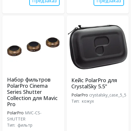
Предзаказ
Предзаказ
Набор фильтров
Кейс PolarPro для
PolarPro Cinema
CrystalSky 5.5"
Series Shutter
PolarPro
crystalsky_case_5_5
Collection для Mavic
Тип:
кожух
Pro
PolarPro
MVC-CS-
SHUTTER
Тип:
фильтр