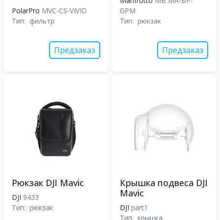
Manfrotto
MB MA-BP-
PolarPro
MVC-CS-VIVID
GPM
Тип:
фильтр
Тип:
рюкзак
Предзаказ
Предзаказ
Рюкзак DJI Mavic
Крышка подвеса DJI
Mavic
DJI
9433
Тип:
рюкзак
DJI
part1
Тип:
крышка