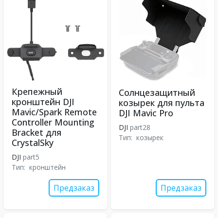
Крепежный
Солнцезащитный
кронштейн DJI
козырек для пульта
Mavic/Spark Remote
DJI Mavic Pro
Controller Mounting
DJI
part28
Bracket для
Тип:
козырек
CrystalSky
DJI
part5
Тип:
кронштейн
Предзаказ
Предзаказ