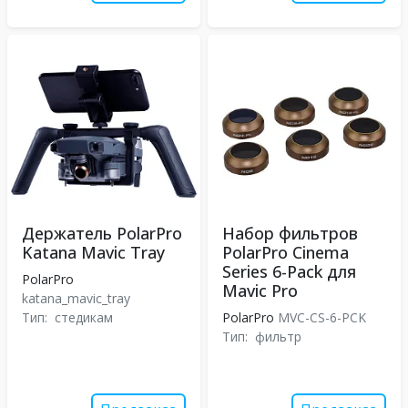
Держатель PolarPro
Набор фильтров
Katana Mavic Tray
PolarPro Cinema
Series 6-Pack для
PolarPro
Mavic Pro
katana_mavic_tray
Тип:
стедикам
PolarPro
MVC-CS-6-PCK
Тип:
фильтр