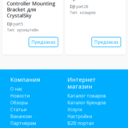
Controller Mounting
DJI
part28
Bracket для
Тип:
козырек
CrystalSky
DJI
part5
Тип:
кронштейн
Предзаказ
Предзаказ
Компания
Интернет
магазин
О нас
Новости
Каталог товаров
Обзоры
Каталог брендов
Статьи
Услуги
Вакансии
Настройки
Партнёрам
B2B портал