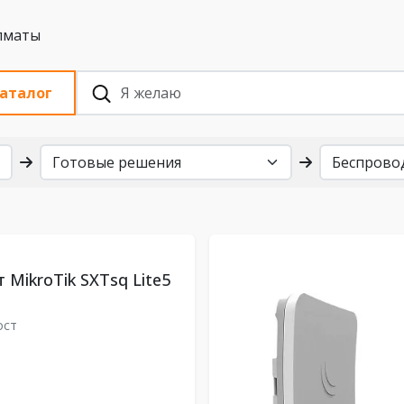
 с НДС, Алматы
аталог
 MikroTik SXTsq Lite5
D
ост