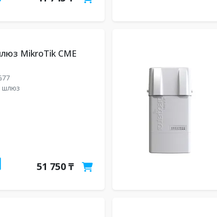
люз MikroTik CME
G77
й шлюз
51 750 ₸