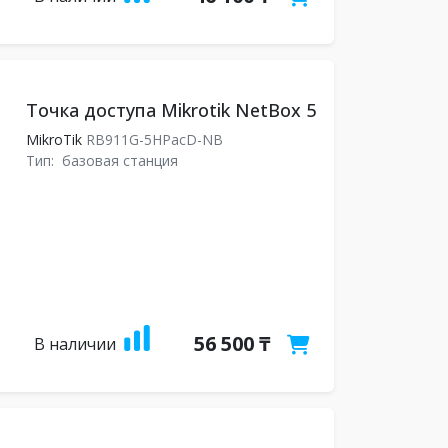
Точка доступа Mikrotik NetBox 5
MikroTik
RB911G-5HPacD-NB
Тип:
базовая станция
56 500 ₸
В наличии