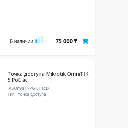
75 000 ₸
В наличии
Точка доступа Mikrotik OmniTIK
5 PoE ac
RBOmniTikPG-5HacD
Тип:
точка доступа