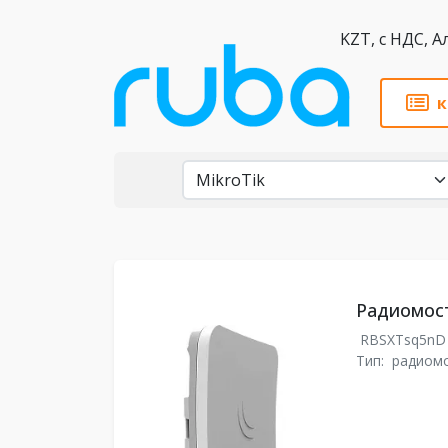
KZT,
к
Бренды
Радиомост
RBSXTsq5n
Тип:
радиом