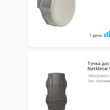
1 день
Точка дос
NetMetal 
RB922UAGS-
Тип:
базовая