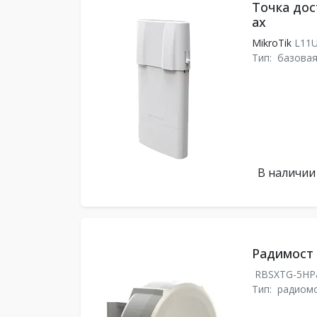
Точка дос
ax
MikroTik
L11
Тип:
базовая
В наличии
Радимост 
RBSXTG-5HP
Тип:
радиом