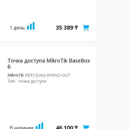
35 389 ₸
1 день
Точка доступа MikroTik BaseBox
6
MikroTik
RB912UAG-6HPnD-OUT
Тип:
точка доступа
46 100 ₸
В наличии