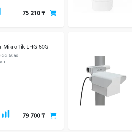
75 210 ₸
 MikroTik LHG 60G
HGG-60ad
ост
79 700 ₸