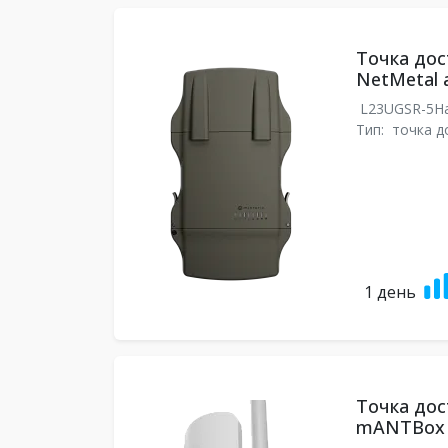
Точка дос
NetMetal 
L23UGSR-5H
Тип:
точка д
1 день
Точка дос
mANTBox 