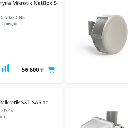
тупа Mikrotik NetBox 5
UG-5HaxD-NB
 станция
56 600 ₸
Mikrotik SXT SA5 ac
acD-SA
ост