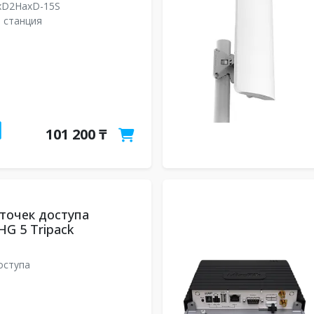
xD2HaxD-15S
 станция
101 200 ₸
точек доступа
HG 5 Tripack
оступа