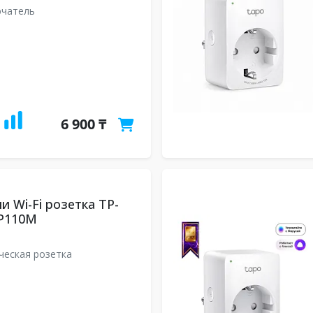
ючатель
6 900 ₸
и Wi-Fi розетка TP-
 P110M
ческая розетка