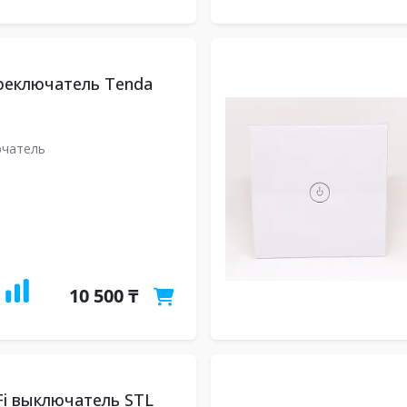
реключатель Tenda
U
ючатель
10 500 ₸
i выключатель STL