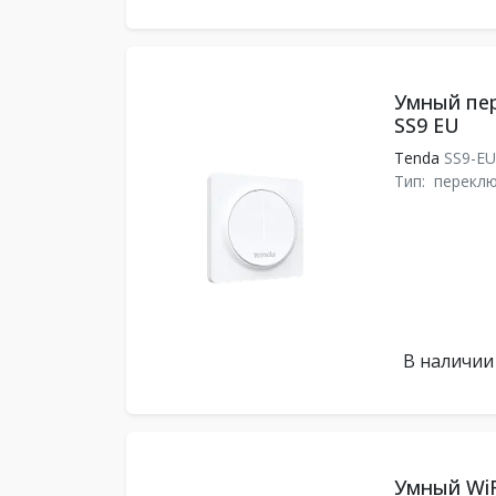
Умный пе
SS9 EU
Tenda
SS9-E
Тип:
перекл
В наличии
Умный WiF