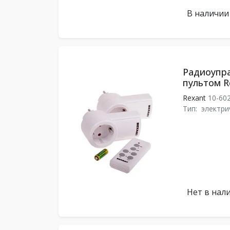
В наличии
Радиоупра
пультом R
Rexant
10-60
Тип:
электри
Нет в нал