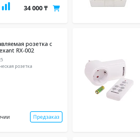
34 000 ₸
вляемая розетка c
exant RX-002
25
ческая розетка
ичии
Предзаказ