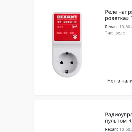
Реле напр
розетка» 
Rexant
10-60
Тип:
реле
Нет в нал
Радиоупра
пультом R
Rexant
10-60