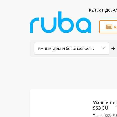
KZT,
к
Каталог
Умный пе
SS3 EU
Tenda
SS3-E