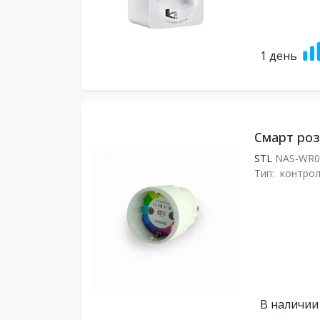
1 день
Смарт ро
STL
NAS-WR
Тип:
контро
В наличии