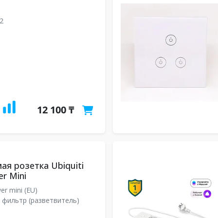
02
12 100 ₸
ая розетка Ubiquiti
r Mini
r mini (EU)
 фильтр (разветвитель)