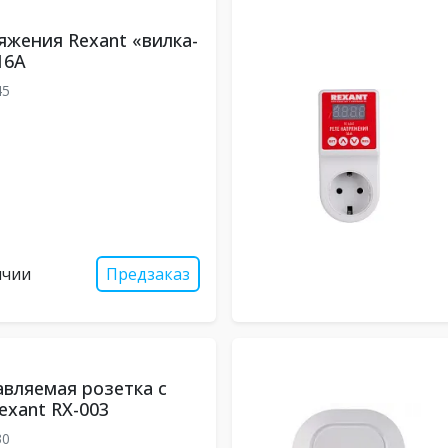
яжения Rexant «вилка-
16А
45
ичии
Предзаказ
вляемая розетка c
exant RX-003
30