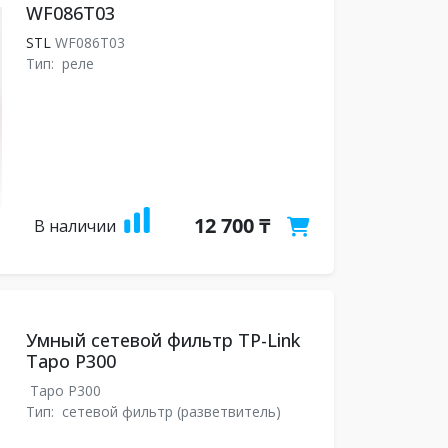
WF086T03
STL
WF086T03
Тип:
реле
12 700 ₸
В наличии
Умный сетевой фильтр TP-Link
Tapo P300
Tapo P300
Тип:
сетевой фильтр (разветвитель)