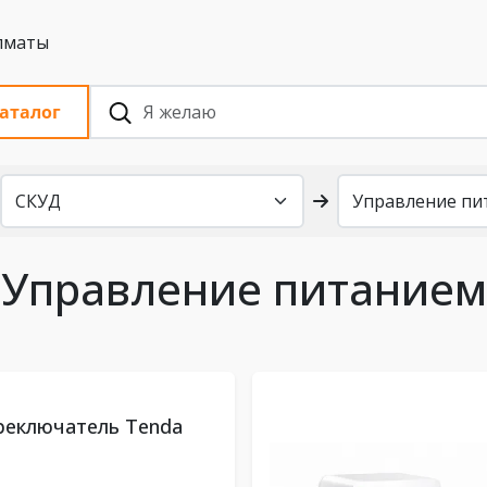
 с НДС, Алматы
аталог
Управление питанием
реключатель Tenda
U