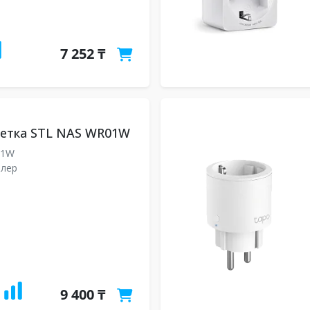
7 252 ₸
зетка STL NAS WR01W
01W
ллер
9 400 ₸