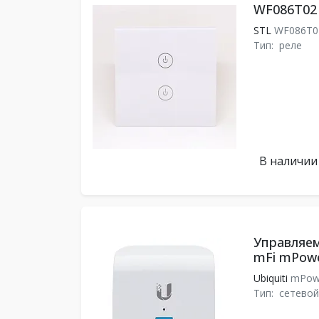
WF086T02
STL
WF086T
Тип:
реле
В наличии
Управляем
mFi mPowe
Ubiquiti
mPowe
Тип:
сетевой