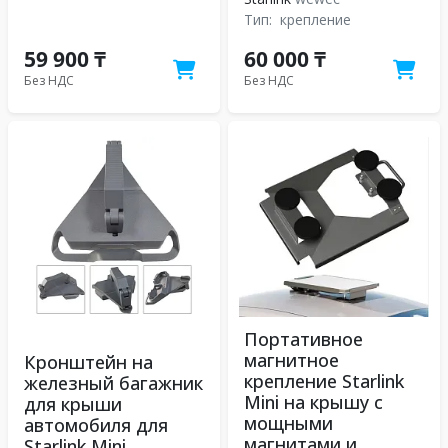
Тип:
крепление
59 900 ₸
60 000 ₸
Без НДС
Без НДС
Портативное
магнитное
Кронштейн на
крепление Starlink
железный багажник
Mini на крышу с
для крыши
мощными
автомобиля для
магнитами и
Starlink Mini