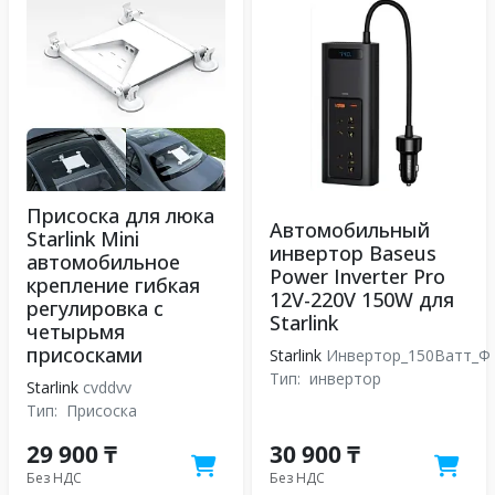
Присоска для люка
Автомобильный
Starlink Mini
инвертор Baseus
автомобильное
Power Inverter Pro
крепление гибкая
12V-220V 150W для
регулировка с
Starlink
четырьмя
присосками
Starlink
Инвертор_150Ватт_Ф
Тип:
инвертор
Starlink
cvddvv
Тип:
Присоска
29 900 ₸
30 900 ₸
Без НДС
Без НДС