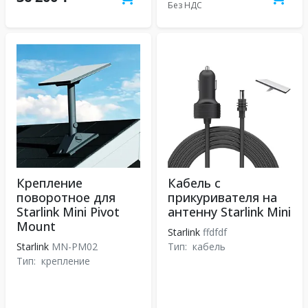
Без НДС
Крепление
Кабель с
поворотное для
прикуривателя на
Starlink Mini Pivot
антенну Starlink Mini
Mount
Starlink
ffdfdf
Starlink
MN-PM02
Тип:
кабель
Тип:
крепление