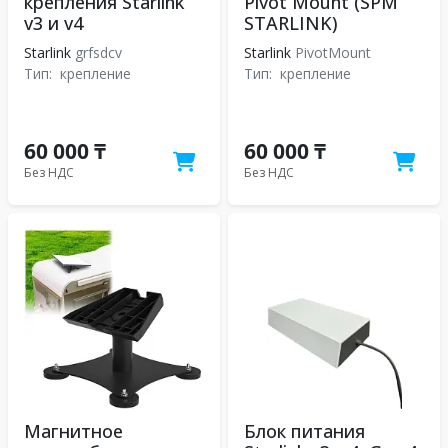
крепления Starlink
Pivot Mount (SPM
v3 и v4
STARLINK)
Starlink
grfsdcv
Starlink
PivotMount
Тип:
крепление
Тип:
крепление
60 000 ₸
60 000 ₸
Без НДС
Без НДС
Магнитное
Блок питания