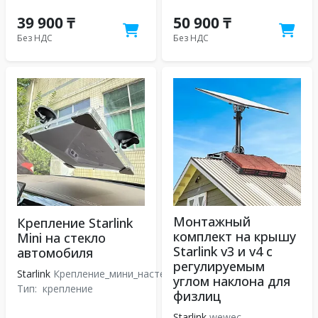
39 900 ₸
50 900 ₸
Без НДС
Без НДС
Монтажный
Крепление Starlink
комплект на крышу
Mini на стекло
Starlink v3 и v4 с
автомобиля
регулируемым
Starlink
Крепление_мини_настекло_Ф
углом наклона для
Тип:
крепление
физлиц
Starlink
wewec