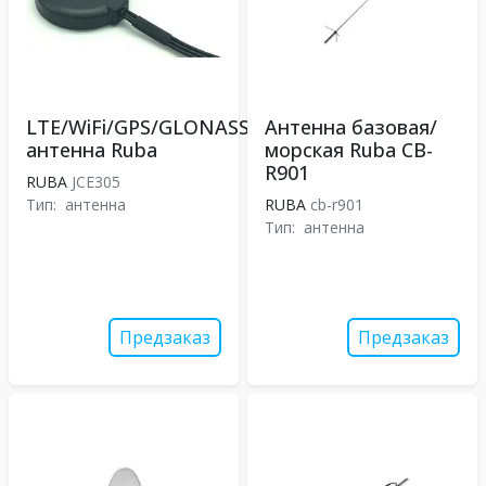
LTE/WiFi/GPS/GLONASS
Антенна базовая/
антенна Ruba
морская Ruba CB-
R901
RUBA
JCE305
Тип:
антенна
RUBA
cb-r901
Тип:
антенна
Предзаказ
Предзаказ