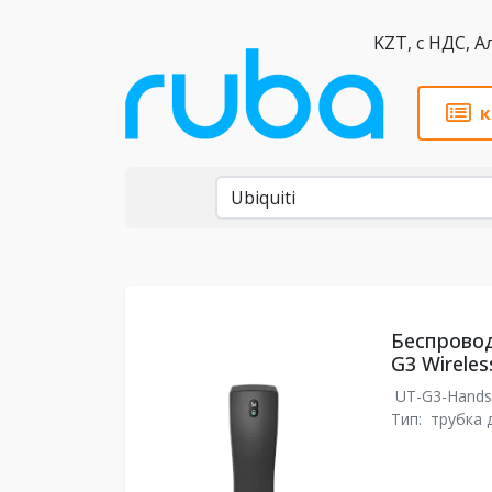
KZT,
к
Бренды
Беспровод
G3 Wireles
UT-G3-Hand
Тип:
трубка 