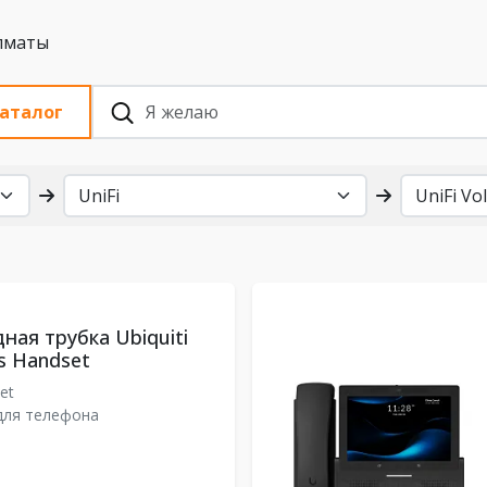
 с НДС, Алматы
аталог
ная трубка Ubiquiti
s Handset
set
для телефона