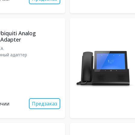
iquiti Analog
 Adapter
TA
нный адаптер
ичии
Предзаказ