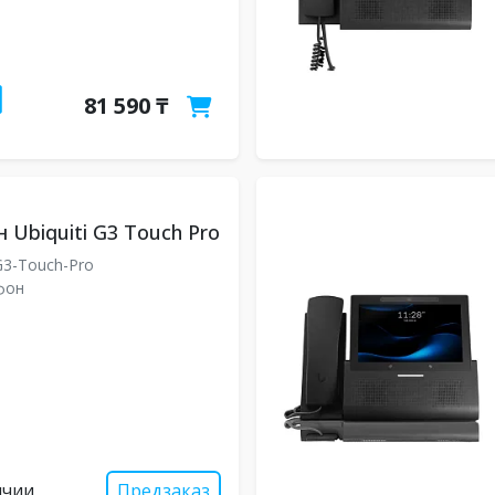
81 590 ₸
 Ubiquiti G3 Touch Pro
3-Touch-Pro
фон
ичии
Предзаказ