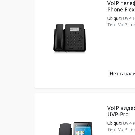
VoIP телеф
Phone Flex
Ubiquiti
UVP-F
Тип:
VoIP-те
Нет в нал
VoIP видео
UVP-Pro
Ubiquiti
UVP-
Тип:
VoIP-те