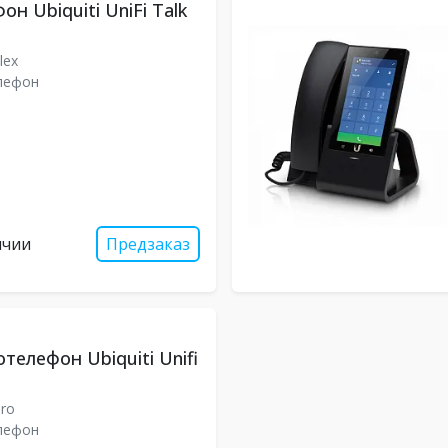
он Ubiquiti UniFi Talk
lex
лефон
ичии
Предзаказ
телефон Ubiquiti Unifi
Pro
лефон