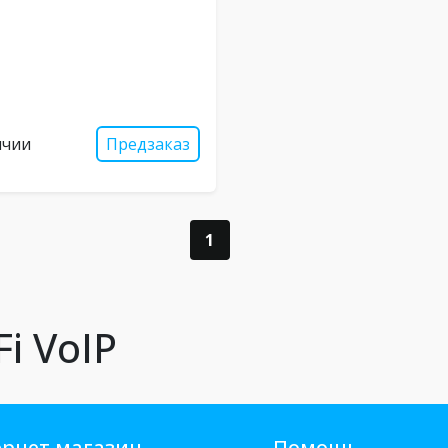
ичии
Предзаказ
1
Fi VoIP
рнет магазин
Помощь