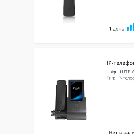
1 день
IP-телефон
Ubiquiti
UTP-G
Тип:
IP-теле
Нет в нал